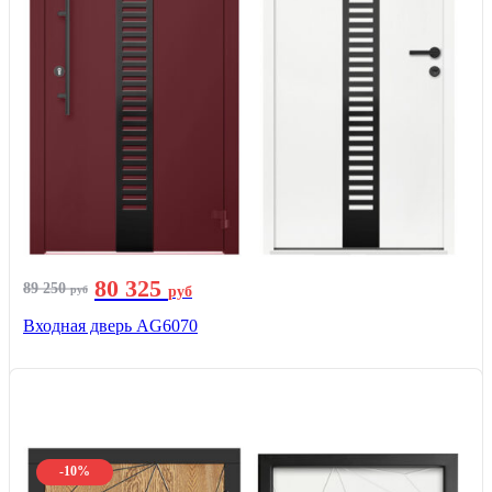
80 325
89 250
руб
руб
Входная дверь AG6070
-10%