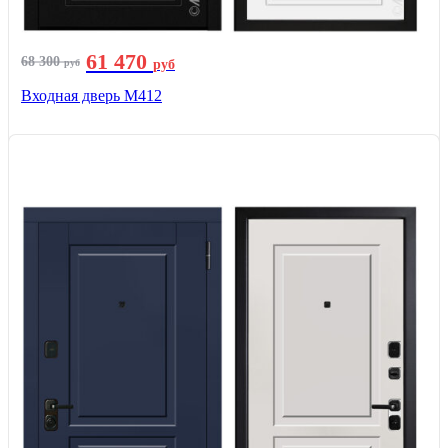
61 470
68 300
руб
руб
Входная дверь М412