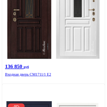
136 850
руб
Входная дверь CМ1711/1 Е2
-10%