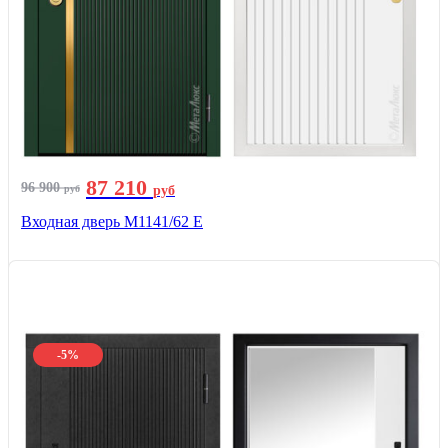
87 210
96 900
руб
руб
Входная дверь М1141/62 Е
-5%