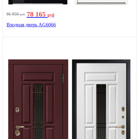
78 165
86 850
руб
руб
Входная дверь AG6066