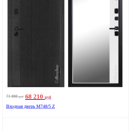
68 210
71 800
руб
руб
Входная дверь М748/5 Z