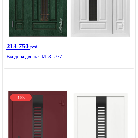
213 750
руб
Входная дверь СМ1812/37
-10%