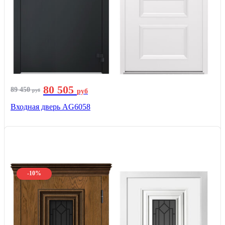
80 505
89 450
руб
руб
Входная дверь AG6058
-10%