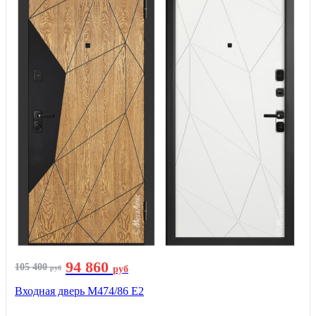
94 860
105 400
руб
руб
Входная дверь М474/86 Е2