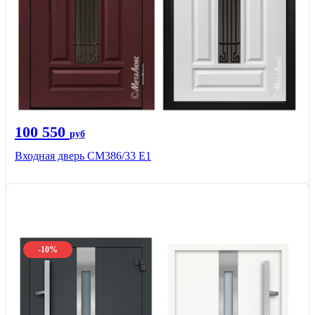
100 550
руб
Входная дверь СМ386/33 Е1
-10%