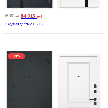
84 015
93 350
руб
руб
Входная дверь AG6052
-10%