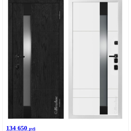
134 650
руб