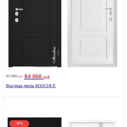
84 060
93 400
руб
руб
Входная дверь М1013/8 E
-10%