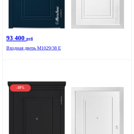
93 400
руб
Входная дверь М1029/38 E
-10%