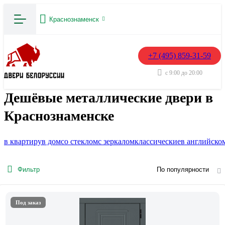
Краснознаменск
+7 (495) 859-31-59
с 9:00 до 20:00
Дешёвые металлические двери в
Краснознаменске
в квартиру
в дом
со стеклом
с зеркалом
классические
в английско
Фильтр
По популярности
Под заказ