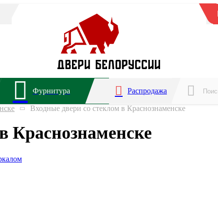
Фурнитура
Распродажа
нске
Входные двери со стеклом в Краснознаменске
 в Краснознаменске
еркалом