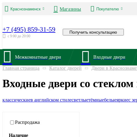
Магазины
Краснознаменск
Покупателю
+7 (495) 859-31-59
Получить консультацию
с 9:00 до 20:00
Межкомнатные двери
Входные двери
Главная страница
Каталог дверей
Двери в Краснознаме
Входные двери со стеклом
классические
в английском стиле
светлые
тёмные
белые
яркие
с з
Распродажа
Наличие