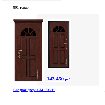
801 товар
143 450
руб
Входная дверь CМ1708/10