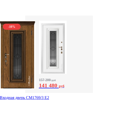
-10%
157 200
руб
141 480
руб
Входная дверь СМ1769/3 Е2