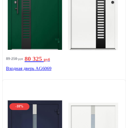
80 325
89 250
руб
руб
Входная дверь AG6069
-10%