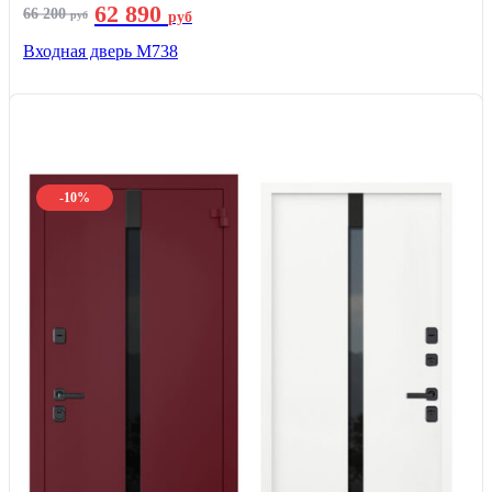
62 890
66 200
руб
руб
Входная дверь М738
-10%