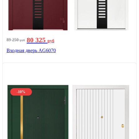
80 325
89 250
руб
руб
Входная дверь AG6070
-10%