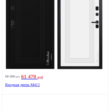
61 470
68 300
руб
руб
Входная дверь М412