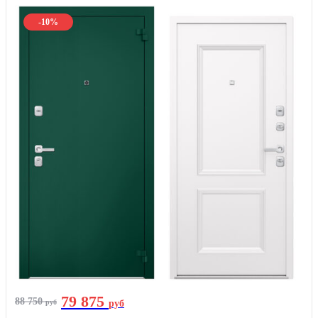
-10%
79 875
88 750
руб
руб