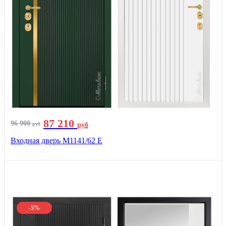
87 210
96 900
руб
руб
Входная дверь М1141/62 Е
-5%