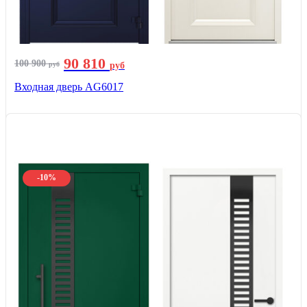
90 810
100 900
руб
руб
Входная дверь AG6017
-10%