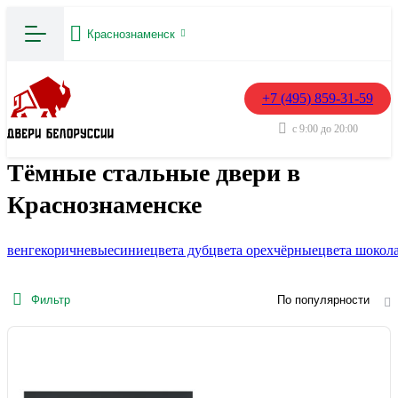
Краснознаменск
+7 (495) 859-31-59
с 9:00 до 20:00
Тёмные стальные двери в
Краснознаменске
венге
коричневые
синие
цвета дуб
цвета орех
чёрные
цвета шокол
Фильтр
По популярности