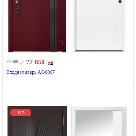
77 850
86 500
руб
руб
Входная дверь AG6067
-10%