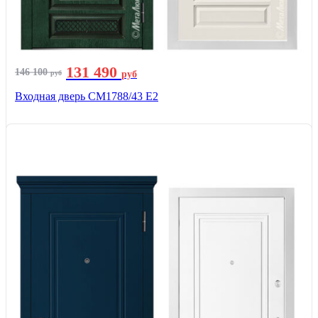
131 490
146 100
руб
руб
Входная дверь СМ1788/43 E2