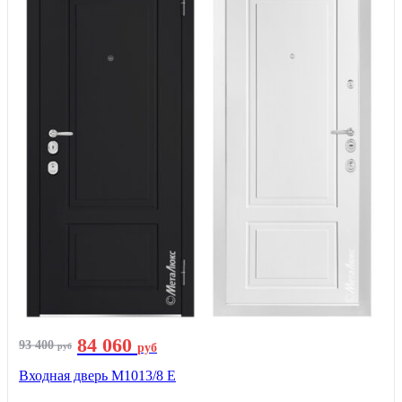
84 060
93 400
руб
руб
Входная дверь М1013/8 E