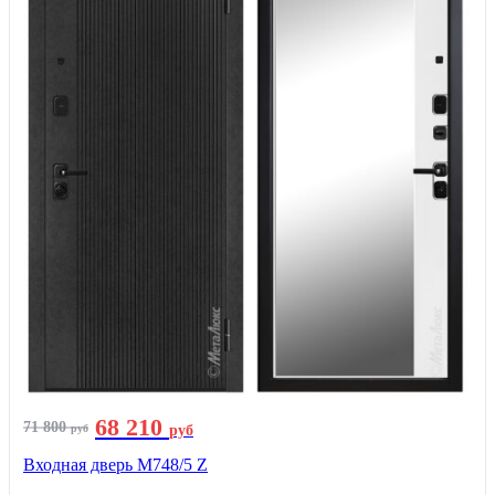
68 210
71 800
руб
руб
Входная дверь М748/5 Z