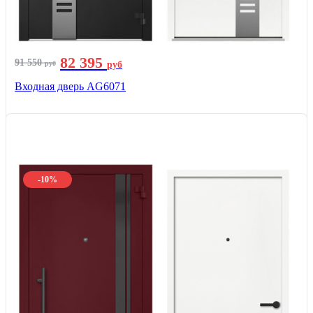
82 395
91 550
руб
руб
Входная дверь AG6071
-10%