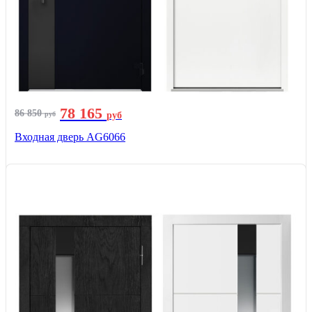
78 165
86 850
руб
руб
Входная дверь AG6066