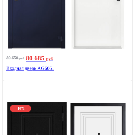
80 685
89 650
руб
руб
Входная дверь AG6061
-10%