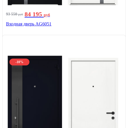
84 195
93 550
руб
руб
Входная дверь AG6051
-10%