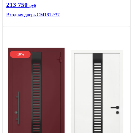
213 750
руб
Входная дверь СМ1812/37
-10%