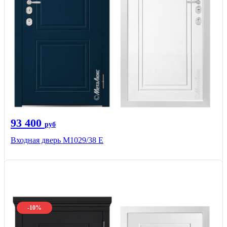
93 400
руб
Входная дверь М1029/38 E
-10%