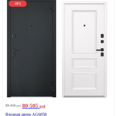
-10%
80 505
89 450
руб
руб
Входная дверь AG6058