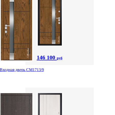
146 100
руб
Входная дверь CМ1713/9