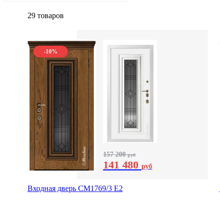
29 товаров
-10%
157 200
руб
141 480
руб
Входная дверь СМ1769/3 Е2