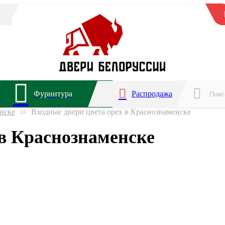
Фурнитура
Распродажа
нске
Входные двери цвета орех в Краснознаменске
 в Краснознаменске