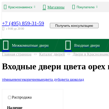
Магазины
Краснознаменск
Покупателю
+7 (495) 859-31-59
Получить консультацию
с 9:00 до 20:00
Межкомнатные двери
Входные двери
Главная страница
Каталог дверей
Двери в Краснознаме
Входные двери цвета орех
тёмные
венге
коричневые
цвета дуб
цвета шоколад
Распродажа
Наличие