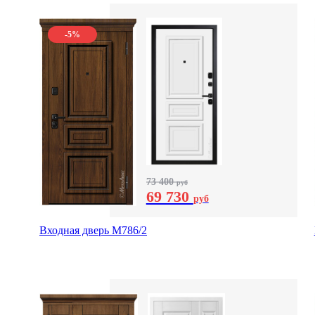
-5%
73 400
руб
69 730
руб
Входная дверь М786/2