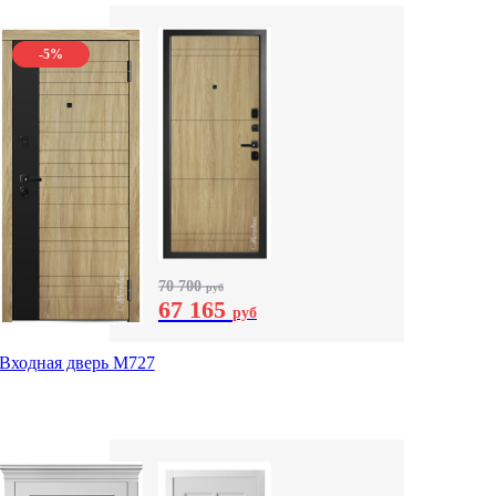
-5%
70 700
руб
67 165
руб
Входная дверь М727