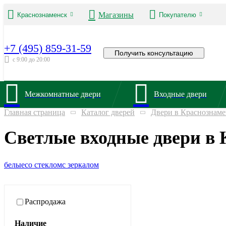
Магазины
Краснознаменск
Покупателю
+7 (495) 859-31-59
Получить консультацию
с 9:00 до 20:00
Межкомнатные двери
Входные двери
Главная страница
Каталог дверей
Двери в Краснознаме
Светлые входные двери в 
белые
со стеклом
с зеркалом
Распродажа
Наличие