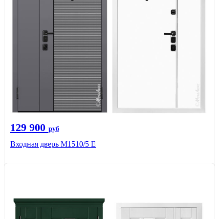
129 900
руб
Входная дверь М1510/5 Е