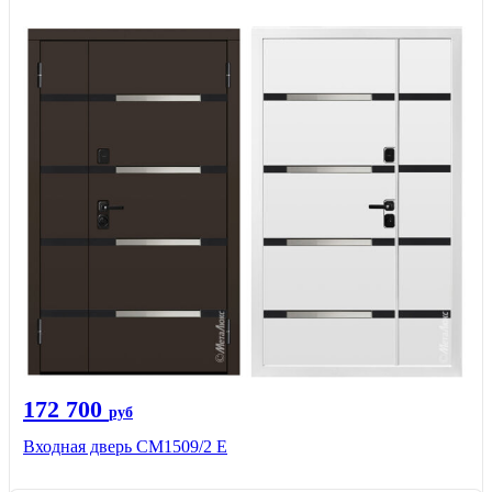
172 700
руб
Входная дверь CМ1509/2 Е