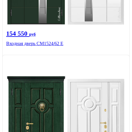
154 550
руб
Входная дверь CМ1524/62 Е