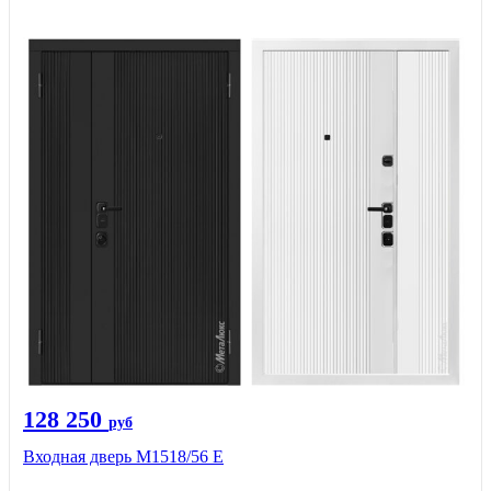
128 250
руб
Входная дверь М1518/56 Е