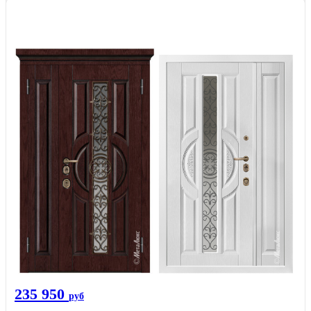
235 950
руб