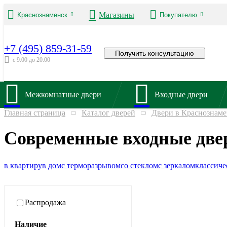
Магазины
Краснознаменск
Покупателю
+7 (495) 859-31-59
Получить консультацию
с 9:00 до 20:00
Межкомнатные двери
Входные двери
Главная страница
Каталог дверей
Двери в Краснознаме
Современные входные две
в квартиру
в дом
с терморазрывом
со стеклом
с зеркалом
классиче
Распродажа
Наличие