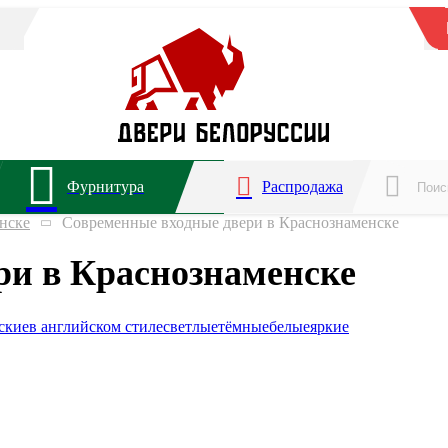
Фурнитура
Распродажа
нске
Современные входные двери в Краснознаменске
ри в Краснознаменске
ские
в английском стиле
светлые
тёмные
белые
яркие