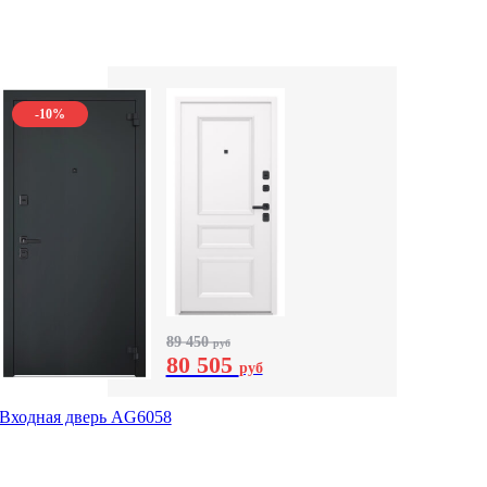
-10%
89 450
руб
80 505
руб
Входная дверь AG6058