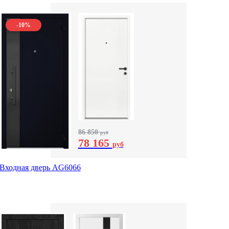
-10%
86 850
руб
78 165
руб
Входная дверь AG6066