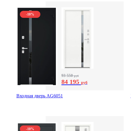
-10%
93 550
руб
84 195
руб
Входная дверь AG6051
-10%