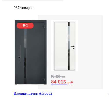
967 товаров
-10%
93 350
руб
84 015
руб
Входная дверь AG6052