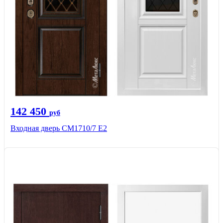
142 450
руб
Входная дверь CМ1710/7 Е2