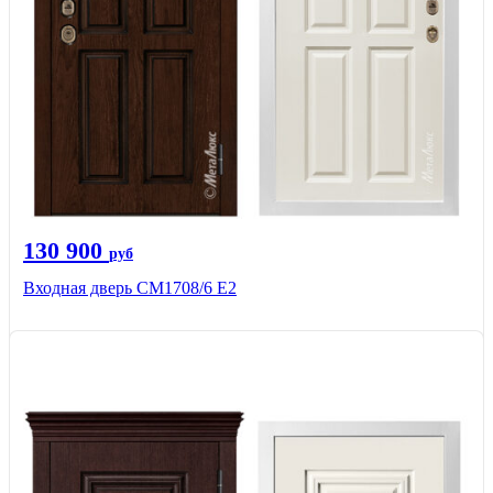
130 900
руб
Входная дверь CМ1708/6 Е2