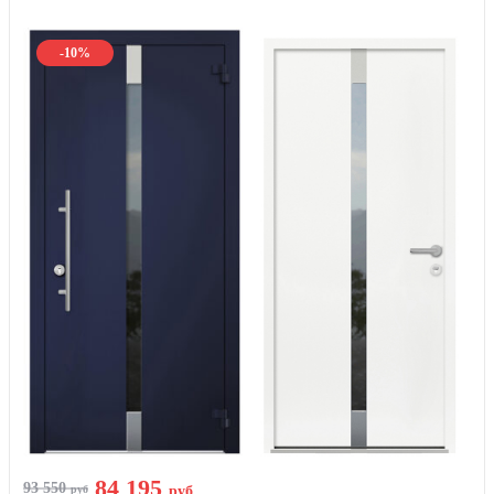
-10%
84 195
93 550
руб
руб