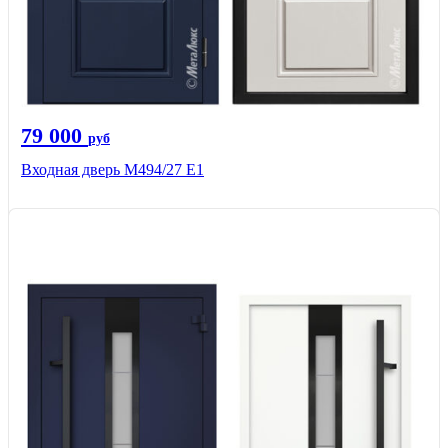
79 000
руб
Входная дверь М494/27 Е1