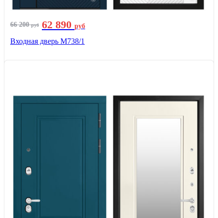
62 890
66 200
руб
руб
Входная дверь М738/1