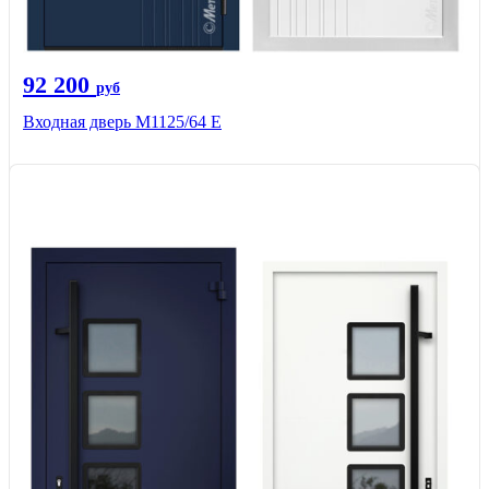
92 200
руб
Входная дверь М1125/64 Е