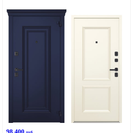
98 400
руб