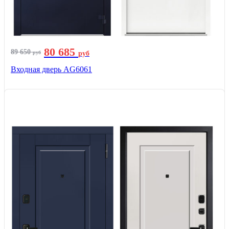
80 685
89 650
руб
руб
Входная дверь AG6061