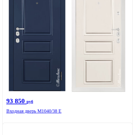
93 850
руб
Входная дверь М1040/38 Е