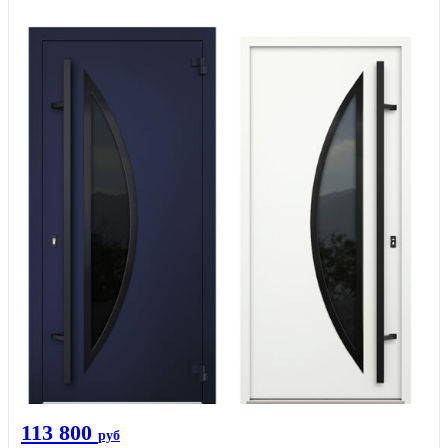
113 800
руб