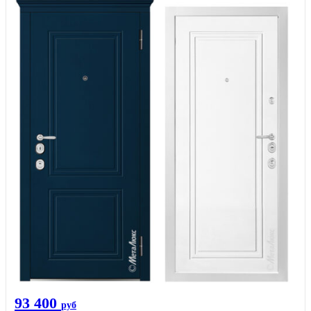
93 400
руб