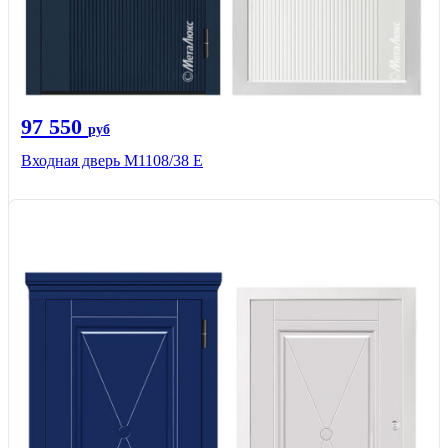
97 550
руб
Входная дверь М1108/38 E