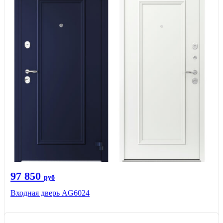
97 850
руб
Входная дверь AG6024