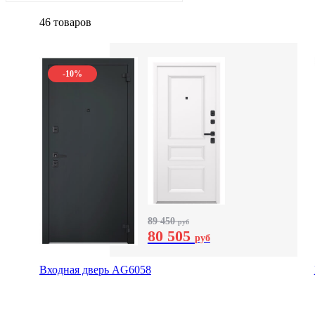
46 товаров
-10%
89 450
руб
80 505
руб
Входная дверь AG6058