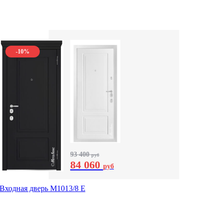
-10%
93 400
руб
84 060
руб
Входная дверь М1013/8 E