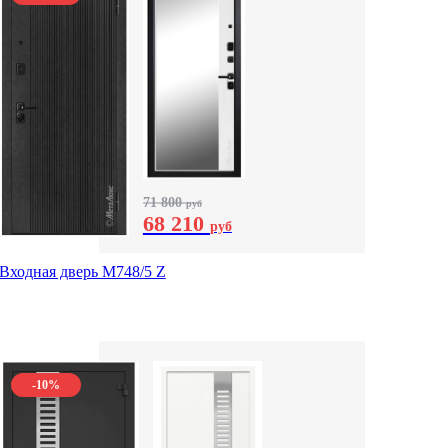
71 800
руб
68 210
руб
Входная дверь М748/5 Z
-10%