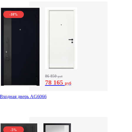
-10%
86 850
руб
78 165
руб
Входная дверь AG6066
-5%