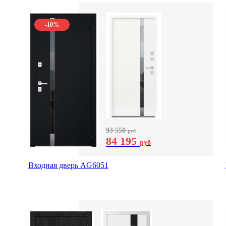
-10%
93 550
руб
84 195
руб
Входная дверь AG6051