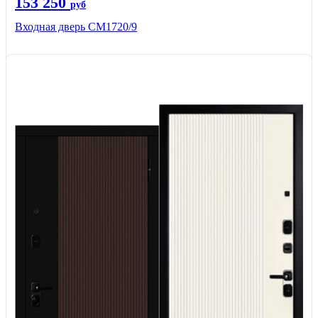
153 250
руб
Входная дверь CМ1720/9