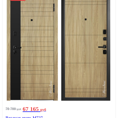
67 165
70 700
руб
руб
Входная дверь М727