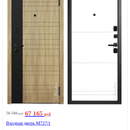
67 165
70 700
руб
руб
Входная дверь М727/1