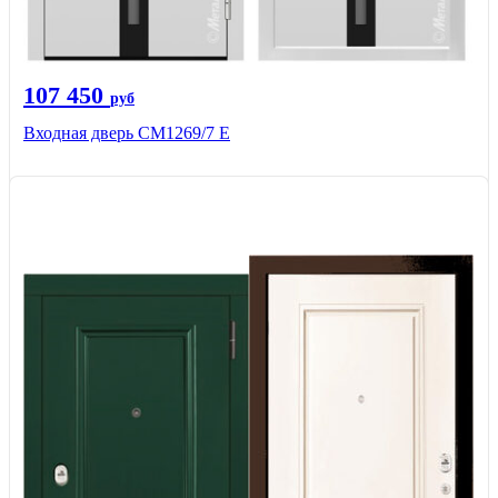
107 450
руб
Входная дверь CМ1269/7 Е