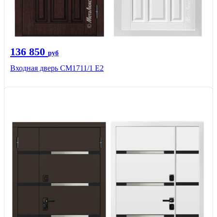
136 850
руб
Входная дверь CМ1711/1 Е2