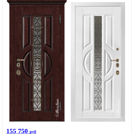
155 750
руб