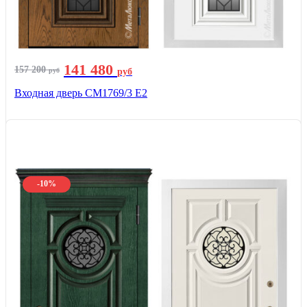
141 480
157 200
руб
руб
Входная дверь СМ1769/3 Е2
-10%