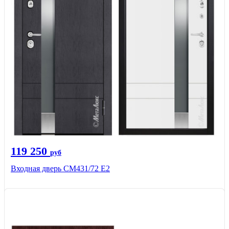
119 250
руб
Входная дверь СМ431/72 Е2