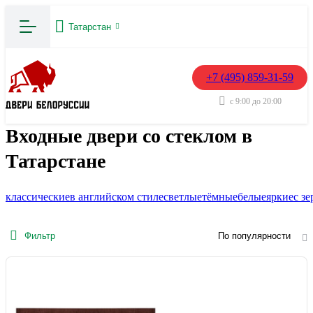
Татарстан
+7 (495) 859-31-59
с 9:00 до 20:00
Входные двери со стеклом в
Татарстане
классические
в английском стиле
светлые
тёмные
белые
яркие
с з
Фильтр
По популярности