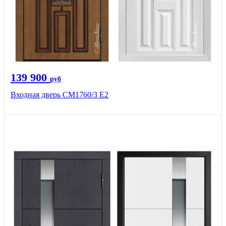
139 900
руб
Входная дверь CМ1760/3 Е2