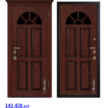
143 450
руб