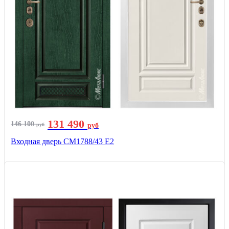
131 490
146 100
руб
руб
Входная дверь СМ1788/43 E2