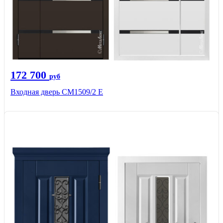
172 700
руб
Входная дверь CМ1509/2 Е