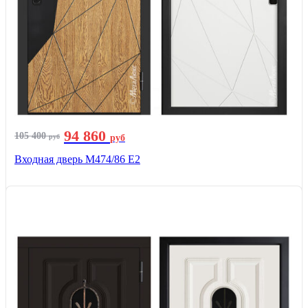
94 860
105 400
руб
руб
Входная дверь М474/86 Е2