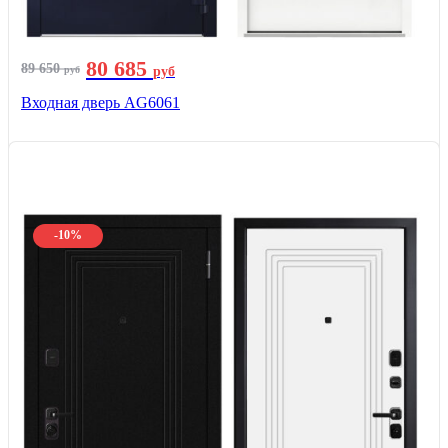
80 685
89 650
руб
руб
Входная дверь AG6061
-10%