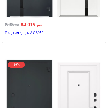
84 015
93 350
руб
руб
Входная дверь AG6052
-10%