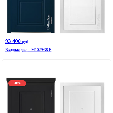
93 400
руб
Входная дверь М1029/38 E
-10%