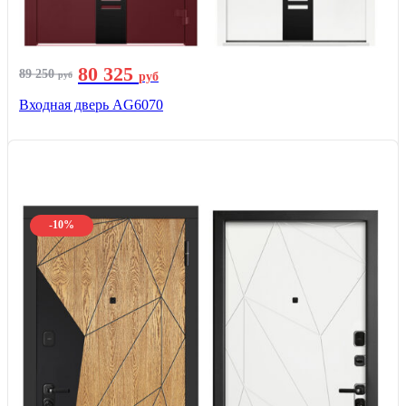
80 325
89 250
руб
руб
Входная дверь AG6070
-10%