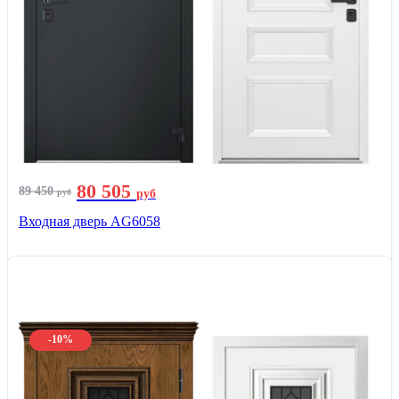
80 505
89 450
руб
руб
Входная дверь AG6058
-10%