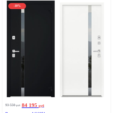
-10%
84 195
93 550
руб
руб