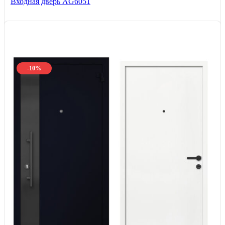
Входная дверь AG6051
-10%