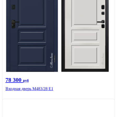
78 300
руб
Входная дверь М483/28 Е1