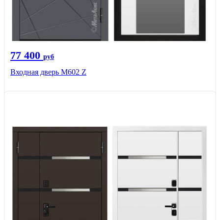
77 400
руб
Входная дверь М602 Z