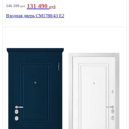
131 490
146 100
руб
руб
Входная дверь СМ1788/43 E2