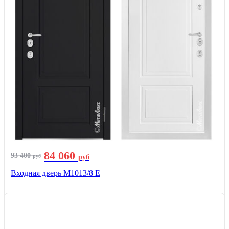
84 060
93 400
руб
руб
Входная дверь М1013/8 E