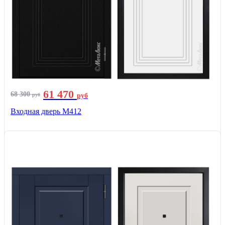
61 470
68 300
руб
руб
Входная дверь М412