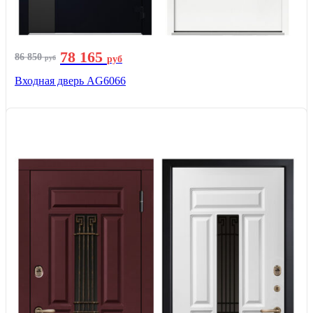
78 165
86 850
руб
руб
Входная дверь AG6066