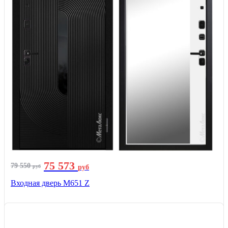
75 573
79 550
руб
руб
Входная дверь М651 Z