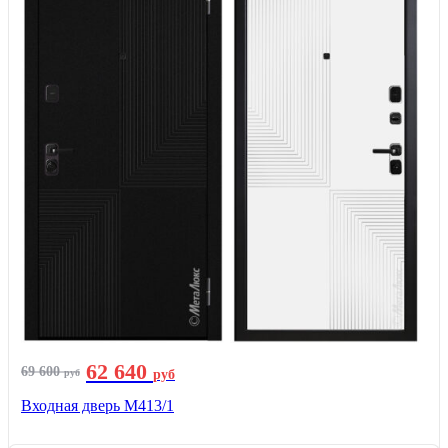
62 640
69 600
руб
руб
Входная дверь М413/1