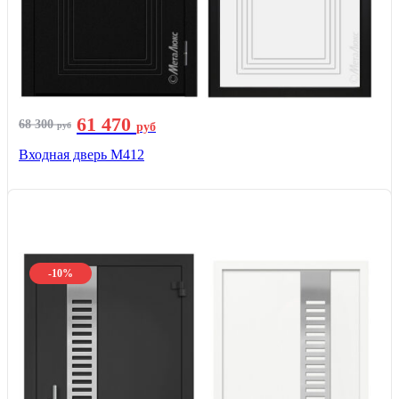
61 470
68 300
руб
руб
Входная дверь М412
-10%