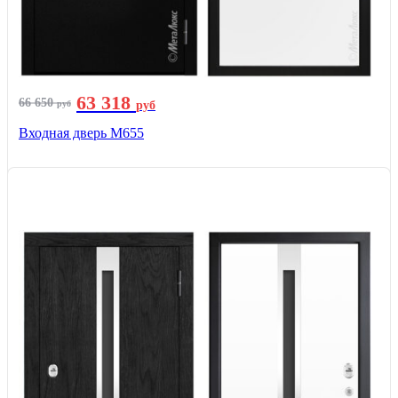
63 318
66 650
руб
руб
Входная дверь М655