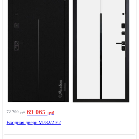
69 065
72 700
руб
руб
Входная дверь М782/2 E2