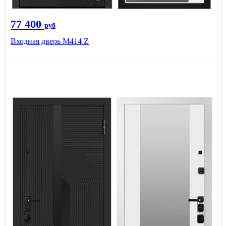
77 400
руб
Входная дверь М414 Z