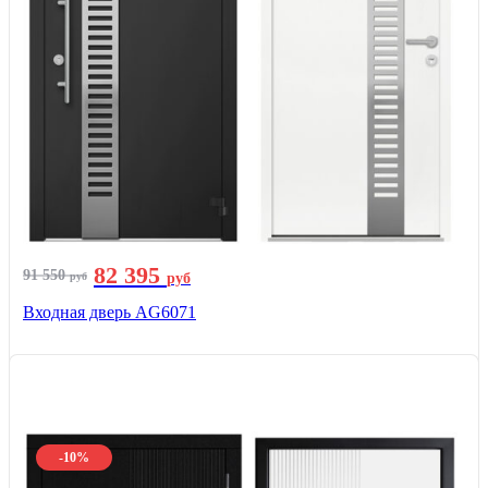
82 395
91 550
руб
руб
Входная дверь AG6071
-10%