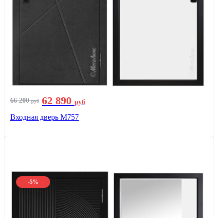
62 890
66 200
руб
руб
Входная дверь М757
-5%