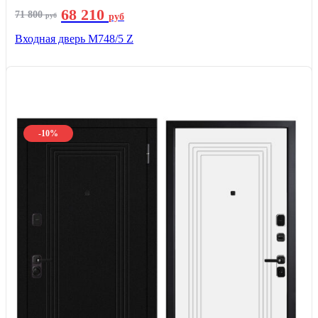
68 210
71 800
руб
руб
Входная дверь М748/5 Z
-10%