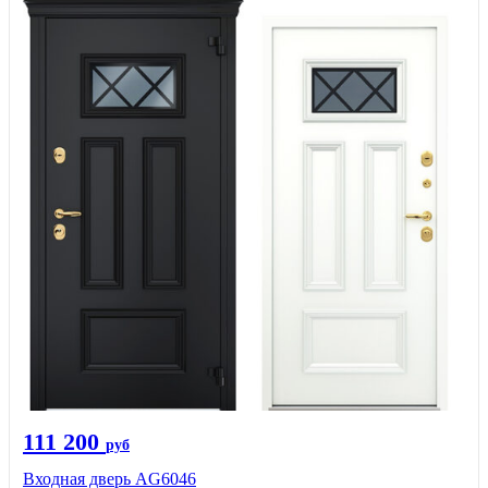
111 200
руб
Входная дверь AG6046