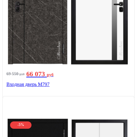
66 073
69 550
руб
руб
Входная дверь М797
-5%