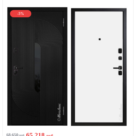
-5%
65 218
68 650
руб
руб