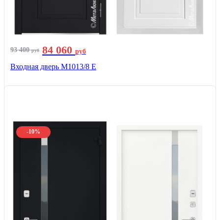
84 060
93 400
руб
руб
Входная дверь М1013/8 E
-10%