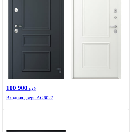
100 900
руб
Входная дверь AG6027