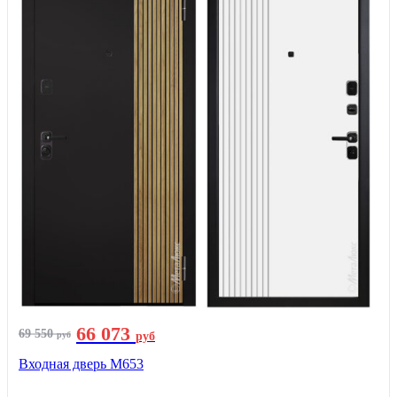
66 073
69 550
руб
руб
Входная дверь М653