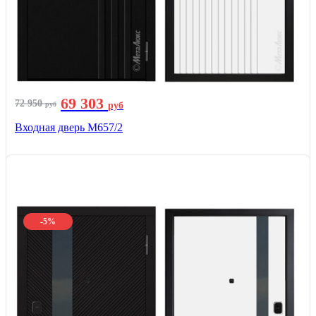
69 303
72 950
руб
руб
Входная дверь М657/2
-5%