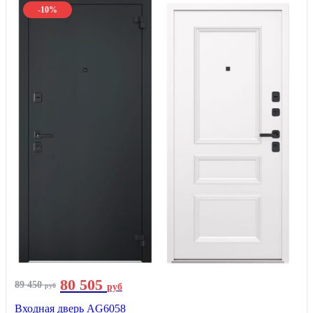
-10%
80 505
89 450
руб
руб
Входная дверь AG6058