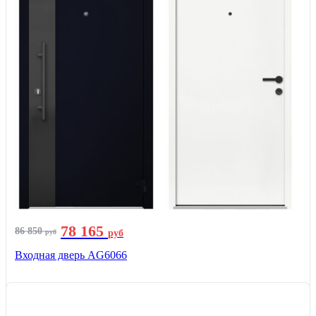
78 165
86 850
руб
руб
Входная дверь AG6066