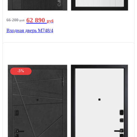
62 890
66 200
руб
руб
Входная дверь М748/4
-5%