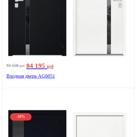
84 195
93 550
руб
руб
Входная дверь AG6051
-10%