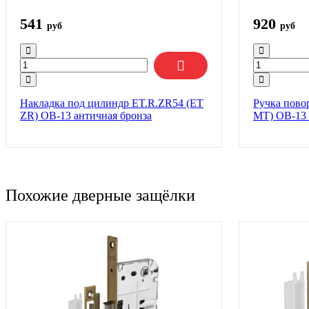
541
920
руб
руб
Накладка под цилиндр ET.R.ZR54 (ET
Ручка пово
ZR) OB-13 античная бронза
MT) OB-13 
Похожие дверные защёлки