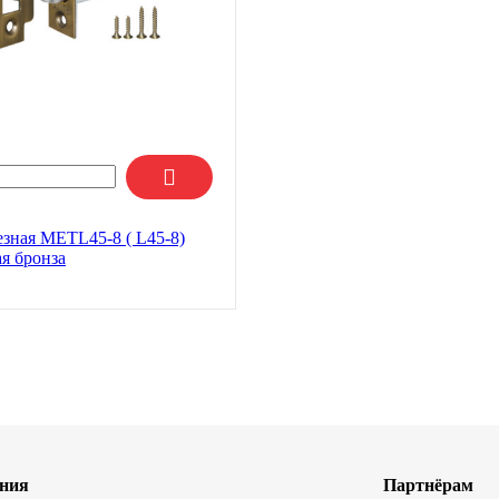
езная METL45-8 ( L45-8)
я бронза
ния
Партнёрам