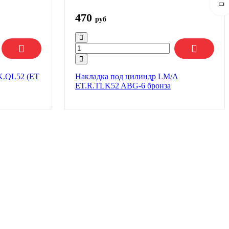
470
руб
K.QL52 (ET
Накладка под цилиндр LM/A
ET.R.TLK52 ABG-6 бронза