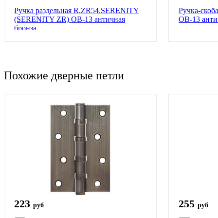
Ручка раздельная R.ZR54.SERENITY
Ручка-ско
(SERENITY ZR) OB-13 античная
OB-13 анти
бронза
Похожие дверные петли
223
255
руб
руб