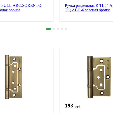
ба PULL.ARC.SORENTO
Ручка раздельная R.TL54.
чная бронза
TL) ABG-6 зеленая бронза
193
руб