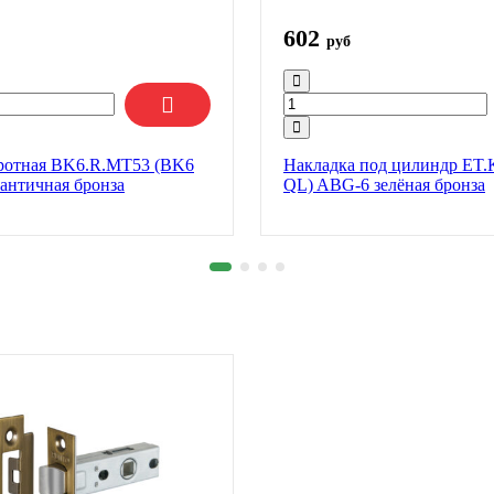
602
руб
ротная BK6.R.MT53 (BK6
Накладка под цилиндр ET.
античная бронза
QL) ABG-6 зелёная бронза