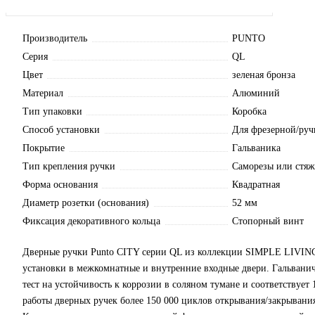
Производитель
PUNTO
Серия
QL
Цвет
зеленая бронза
Материал
Алюминий
Тип упаковки
Коробка
Способ установки
Для фрезерной/руч
Покрытие
Гальваника
Тип крепления ручки
Саморезы или стя
Форма основания
Квадратная
Диаметр розетки (основания)
52 мм
Фиксация декоративного кольца
Стопорный винт
Дверные ручки Punto CITY серии QL из коллекции SIMPLE LIVING
установки в межкомнатные и внутренние входные двери. Гальвани
тест на устойчивость к коррозии в соляном тумане и соответствует 
работы дверных ручек более 150 000 циклов открывания/закрыван