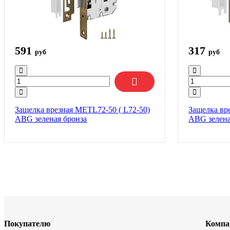
591
317
руб
руб
Защелка врезная METL72-50 ( L72-50)
Защелка вр
ABG зеленая бронза
ABG зелена
Покупателю
Компа