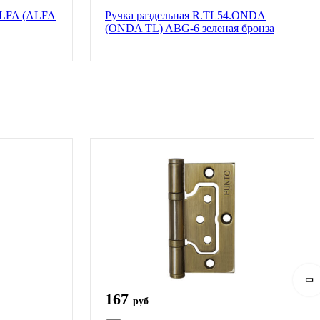
ALFA (ALFA
Ручка раздельная R.TL54.ONDA
(ONDA TL) ABG-6 зеленая бронза
167
руб