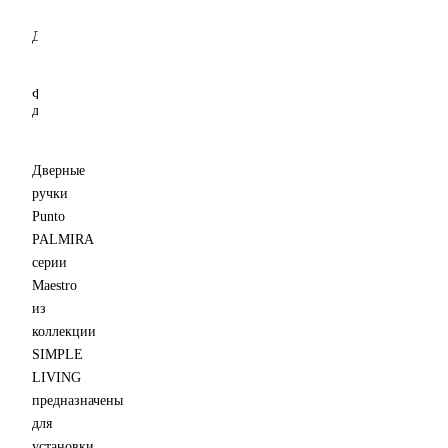
основания
Круглая
Диаметр
розетки
53
(основания)
мм
Фиксация
декоративного
кольца
Резьбовая
Дверные
ручки
Punto
PALMIRA
серии
Maestro
из
коллекции
SIMPLE
LIVING
предназначены
для
установки