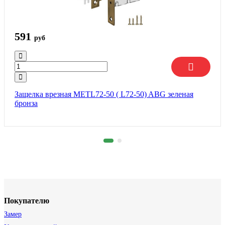
591
руб
Защелка врезная METL72-50 ( L72-50) ABG зеленая
бронза
Покупателю
Замер