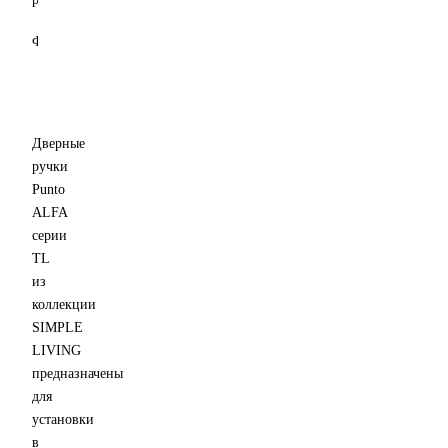
(основания)
53
Фиксация
декоративного
5
кольца
мм
Резьбовая
Дверные
ручки
Punto
ALFA
серии
TL
из
коллекции
SIMPLE
LIVING
предназначены
для
установки
в