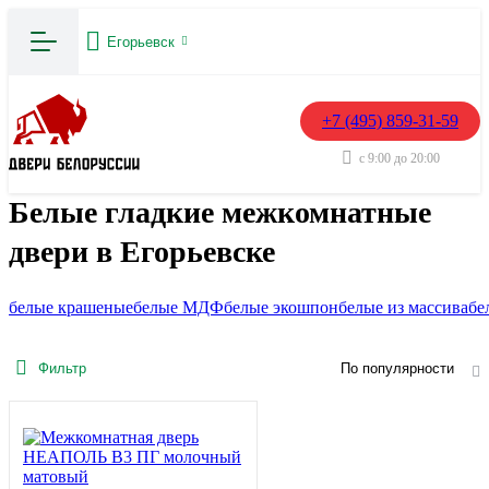
Егорьевск
+7 (495) 859-31-59
с 9:00 до 20:00
Белые гладкие межкомнатные
двери в Егорьевске
белые крашеные
белые МДФ
белые экошпон
белые из массива
бе
Фильтр
По популярности