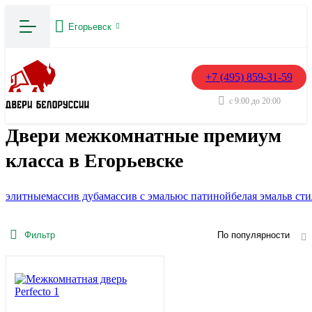
Егорьевск
+7 (495) 859-31-59
с 9:00 до 20:00
Двери межкомнатные премиум
класса в Егорьевске
элитные
массив дуба
массив с эмалью
с патиной
белая эмаль
в ст
Фильтр
По популярности