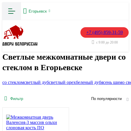
Егорьевск
+7 (495) 859-31-59
с 9:00 до 20:00
Светлые межкомнатные двери со
стеклом в Егорьевске
со стеклом
светлый дуб
светлый орех
беленый дуб
ясень шимо св
Фильтр
По популярности