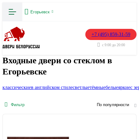
Егорьевск
+7 (495) 859-31-59
с 9:00 до 20:00
Входные двери со стеклом в
Егорьевске
классические
в английском стиле
светлые
тёмные
белые
яркие
с з
Фильтр
По популярности