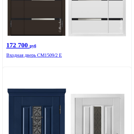
172 700
руб
Входная дверь CМ1509/2 Е