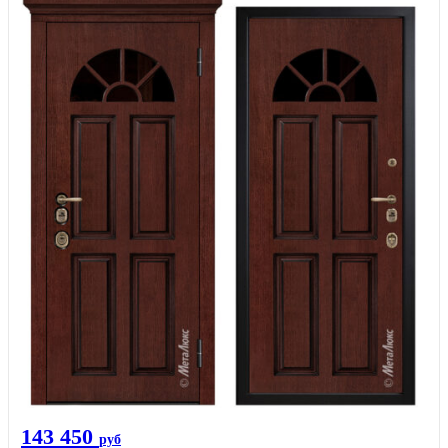
143 450
руб