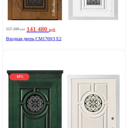
141 480
157 200
руб
руб
Входная дверь СМ1769/3 Е2
-10%