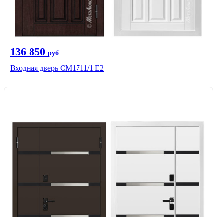
136 850
руб
Входная дверь CМ1711/1 Е2