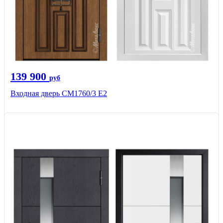
139 900
руб
Входная дверь CМ1760/3 Е2