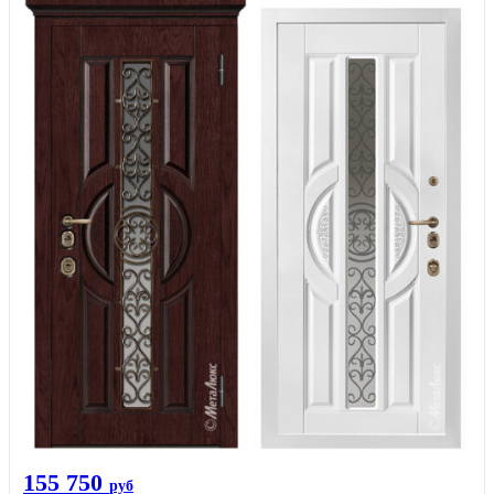
155 750
руб