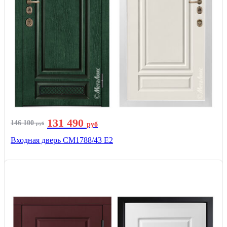
131 490
146 100
руб
руб
Входная дверь СМ1788/43 E2