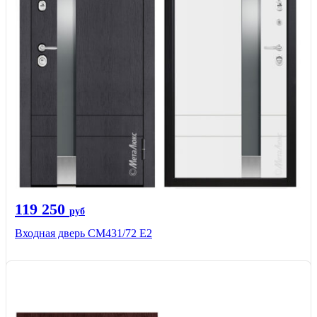
119 250
руб
Входная дверь СМ431/72 Е2