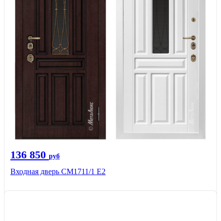
136 850
руб
Входная дверь CМ1711/1 Е2