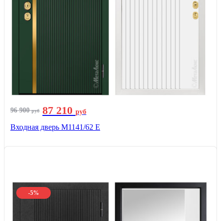
87 210
96 900
руб
руб
Входная дверь М1141/62 Е
-5%