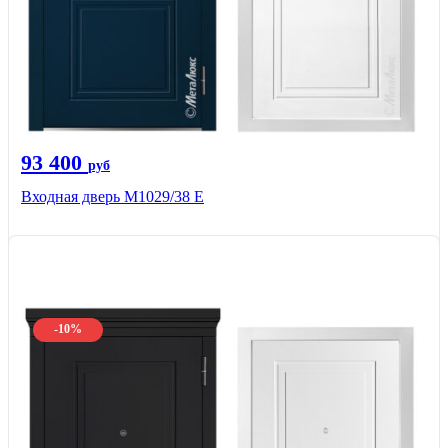
93 400
руб
Входная дверь М1029/38 E
-10%