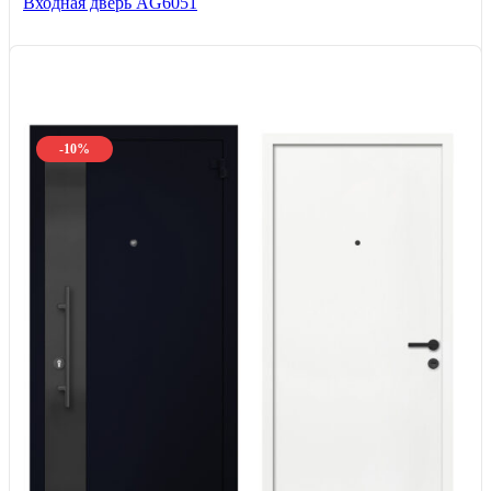
Входная дверь AG6051
-10%