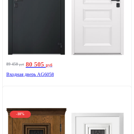
80 505
89 450
руб
руб
Входная дверь AG6058
-10%