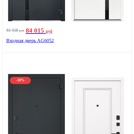
84 015
93 350
руб
руб
Входная дверь AG6052
-10%