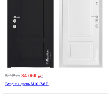
84 060
93 400
руб
руб
Входная дверь М1013/8 E