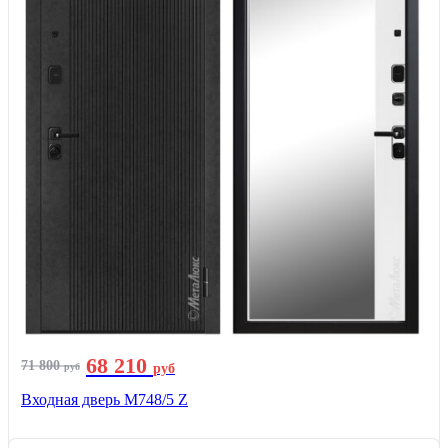
68 210
71 800
руб
руб
Входная дверь М748/5 Z