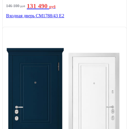
131 490
146 100
руб
руб
Входная дверь СМ1788/43 E2