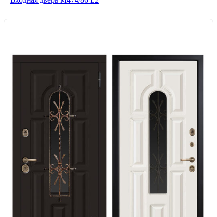
Входная дверь М474/86 Е2