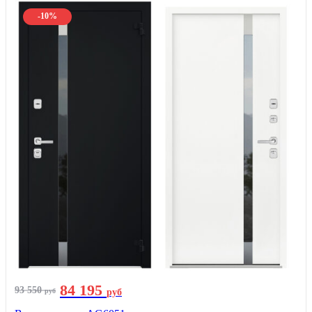
-10%
84 195
93 550
руб
руб