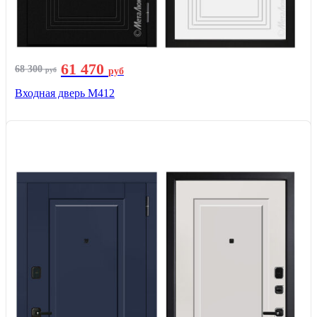
61 470
68 300
руб
руб
Входная дверь М412