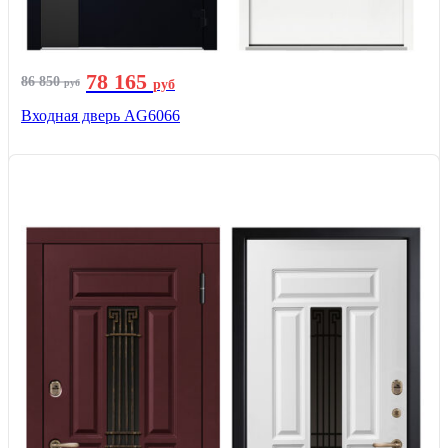
78 165
86 850
руб
руб
Входная дверь AG6066