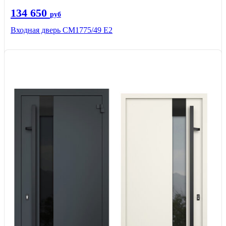
134 650
руб
Входная дверь СМ1775/49 Е2