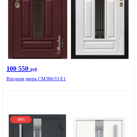
100 550
руб
Входная дверь СМ386/33 Е1
-10%