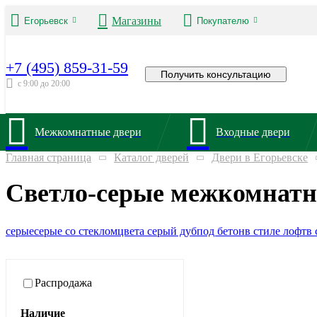
Магазины
Егорьевск
Покупателю
+7 (495) 859-31-59
Получить консультацию
с 9:00 до 20:00
Межкомнатные двери
Входные двери
Главная страница
Каталог дверей
Двери в Егорьевске
Светло-серые межкомнатн
серые
серые со стеклом
цвета серый дуб
под бетон
в стиле лофт
в 
Распродажа
Наличие