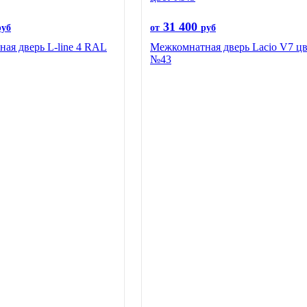
31 400
руб
от
руб
ая дверь L-line 4 RAL
Межкомнатная дверь Lacio V7 цв
№43