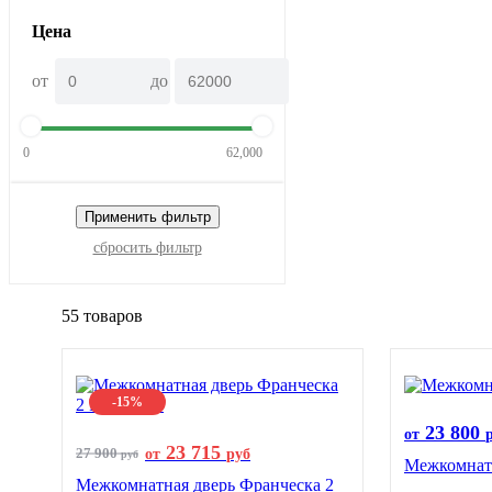
Цена
от
до
0
62,000
Применить фильтр
сбросить фильтр
55 товаров
-15%
23 800
от
23 715
27 900
от
руб
руб
Межкомнатн
Межкомнатная дверь Франческа 2