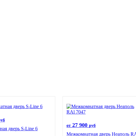
руб
27 900
от
руб
ая дверь S-Line 6
Межкомнатная дверь Неаполь R