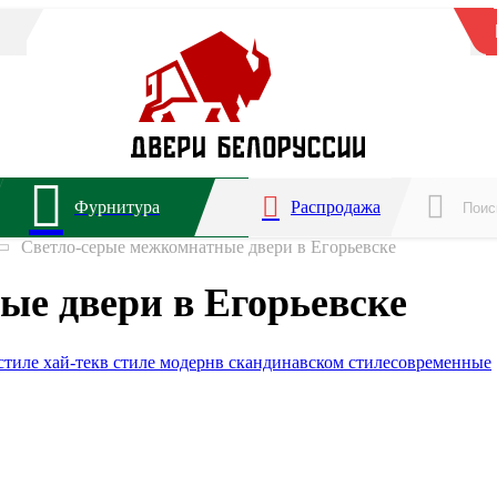
Фурнитура
Распродажа
Светло-серые межкомнатные двери в Егорьевске
ые двери в Егорьевске
стиле хай-тек
в стиле модерн
в скандинавском стиле
современные