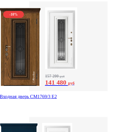
-10%
157 200
руб
141 480
руб
Входная дверь СМ1769/3 Е2