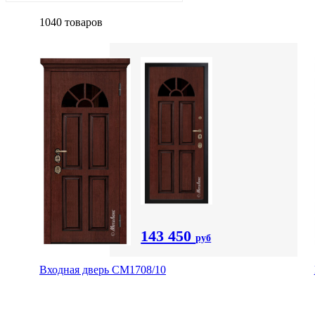
1040 товаров
143 450
руб
Входная дверь CМ1708/10