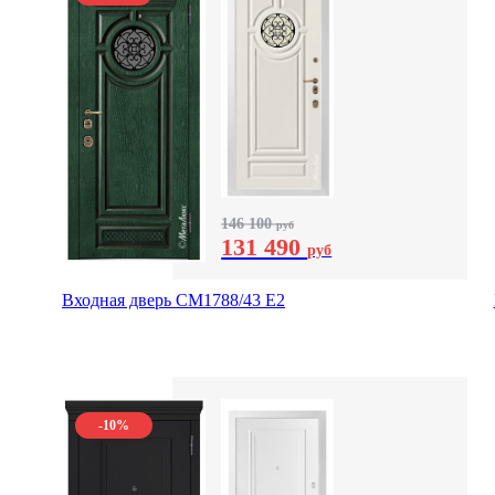
146 100
руб
131 490
руб
Входная дверь СМ1788/43 E2
-10%