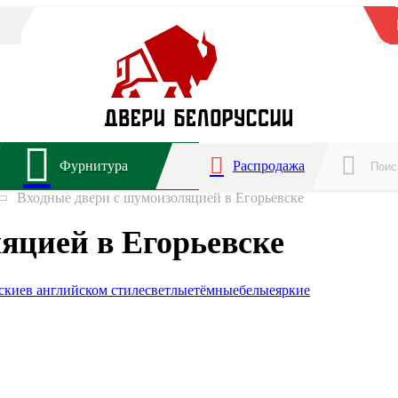
Фурнитура
Распродажа
Входные двери с шумоизоляцией в Егорьевске
яцией в Егорьевске
ские
в английском стиле
светлые
тёмные
белые
яркие