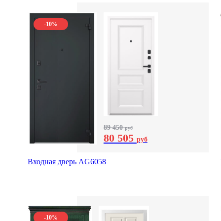
-10%
89 450
руб
80 505
руб
Входная дверь AG6058
-10%