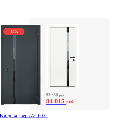
-10%
93 350
руб
84 015
руб
Входная дверь AG6052