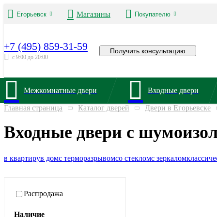
Магазины
Егорьевск
Покупателю
+7 (495) 859-31-59
Получить консультацию
с 9:00 до 20:00
Межкомнатные двери
Входные двери
Главная страница
Каталог дверей
Двери в Егорьевске
Входные двери с шумоизол
в квартиру
в дом
с терморазрывом
со стеклом
с зеркалом
классиче
Распродажа
Наличие