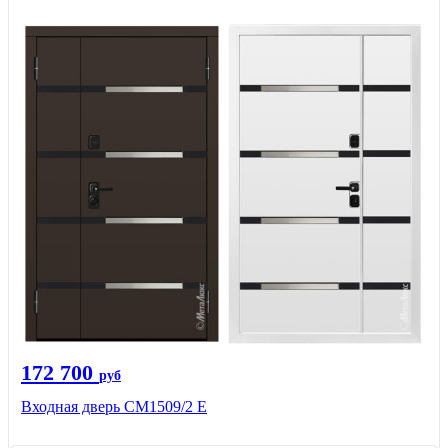
172 700
руб
Входная дверь CМ1509/2 Е