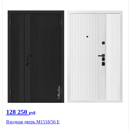
128 250
руб
Входная дверь М1518/56 Е