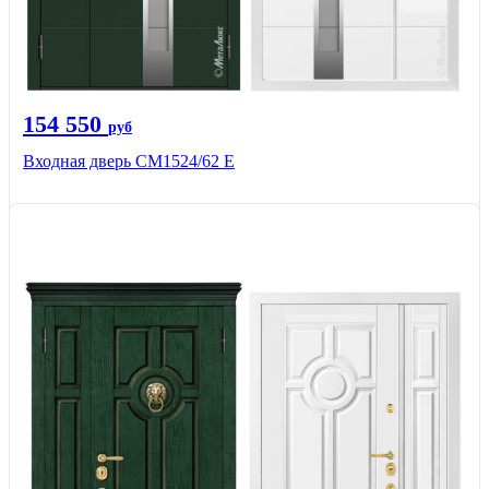
154 550
руб
Входная дверь CМ1524/62 Е