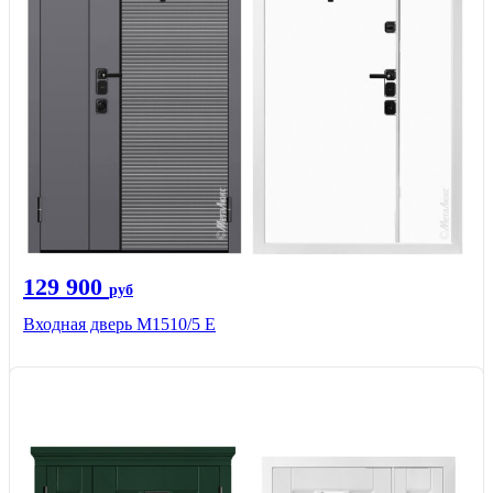
129 900
руб
Входная дверь М1510/5 Е