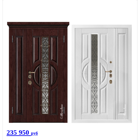
235 950
руб