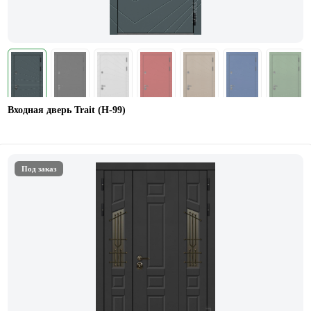
Входная дверь Trait (Н-99)
Под заказ