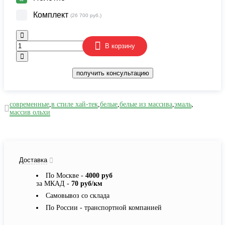
Комплект
(26 700 руб.)
В корзину
получить консультацию
современные
,
в стиле хай-тек
,
белые
,
белые из массива
,
эмаль
,
массив ольхи
Доставка
По Москве -
4000 руб
за МКАД -
70 руб/км
Самовывоз со склада
По России - транспортной компанией