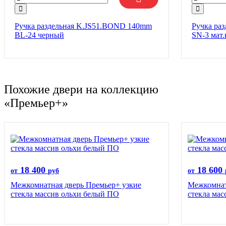
Ручка раздельная K.JS51.BOND 140mm
Ручка ра
BL-24 черный
SN-3 мат.
Похожие двери на коллекцию
«Премьер+»
18 400
18 600
от
руб
от
Межкомнатная дверь Премьер+ узкие
Межкомнат
стекла массив ольхи белый ПО
стекла ма