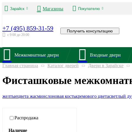
Магазины
Зарайск
Покупателю
+7 (495) 859-31-59
Получить консультацию
с 9:00 до 20:00
Межкомнатные двери
Входные двери
Главная страница
Каталог дверей
Двери в Зарайске
Фисташковые межкомнатны
желтые
цвета жасмин
слоновая кость
кремового цвета
светлый ду
Распродажа
Наличие