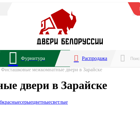
Фурнитура
Распродажа
Фисташковые межкомнатные двери в Зарайске
е двери в Зарайске
б
красные
серые
цветные
светлые