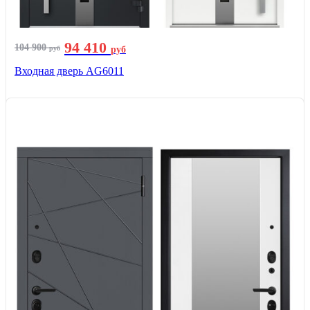
94 410
104 900
руб
руб
Входная дверь AG6011