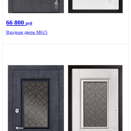
66 800
руб
Входная дверь М615