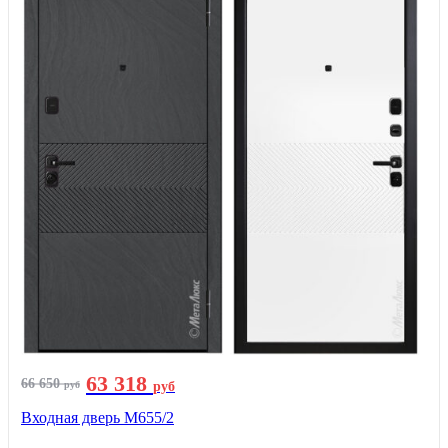
63 318
66 650
руб
руб
Входная дверь М655/2