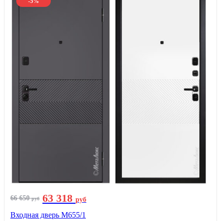
-5%
63 318
66 650
руб
руб
Входная дверь М655/1