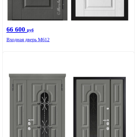
66 600
руб
Входная дверь М612