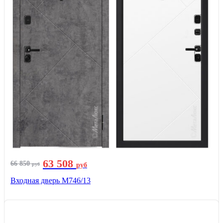
63 508
66 850
руб
руб
Входная дверь М746/13