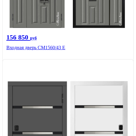
156 850
руб
Входная дверь СМ1560/43 Е