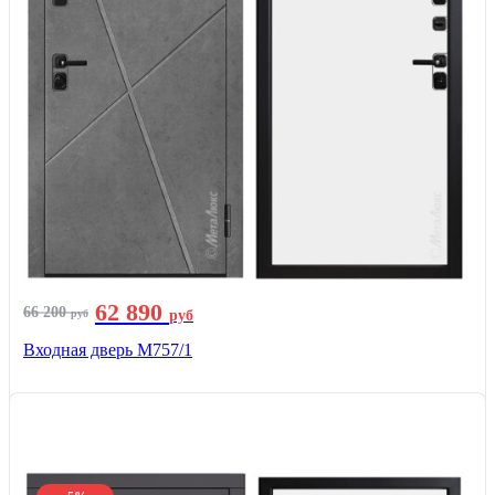
62 890
66 200
руб
руб
Входная дверь М757/1