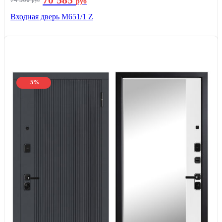
руб
руб
Входная дверь М651/1 Z
-5%