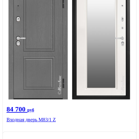
84 700
руб
Входная дверь M83/1 Z