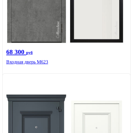
68 300
руб
Входная дверь М623