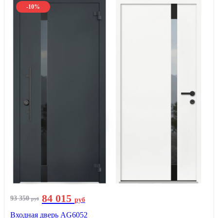
-10%
84 015
93 350
руб
руб
Входная дверь AG6052