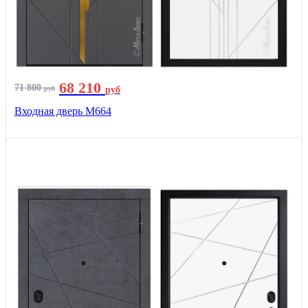
68 210
71 800
руб
руб
Входная дверь М664