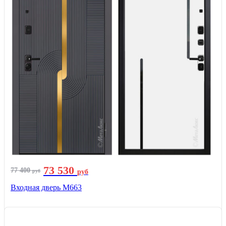
73 530
77 400
руб
руб
Входная дверь М663