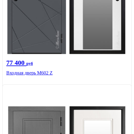
77 400
руб
Входная дверь М602 Z