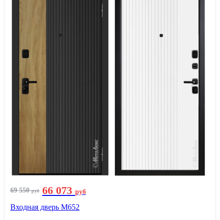
66 073
69 550
руб
руб
Входная дверь М652