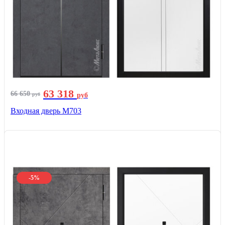
63 318
66 650
руб
руб
Входная дверь М703
-5%