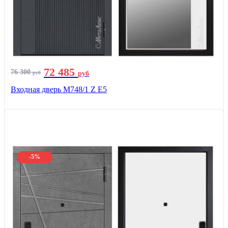
72 485
76 300
руб
руб
Входная дверь М748/1 Z Е5
-5%