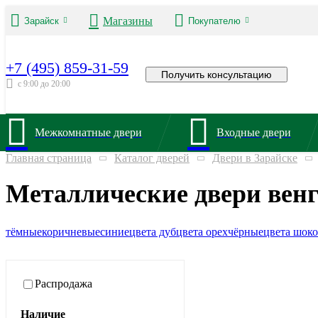
Магазины
Зарайск
Покупателю
+7 (495) 859-31-59
Получить консультацию
с 9:00 до 20:00
Межкомнатные двери
Входные двери
Главная страница
Каталог дверей
Двери в Зарайске
Металлические двери венг
тёмные
коричневые
синие
цвета дуб
цвета орех
чёрные
цвета шоко
Распродажа
Наличие