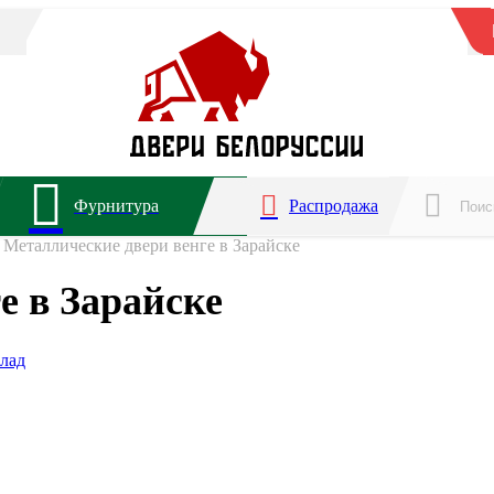
Фурнитура
Распродажа
Металлические двери венге в Зарайске
е в Зарайске
лад