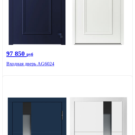
97 850
руб
Входная дверь AG6024