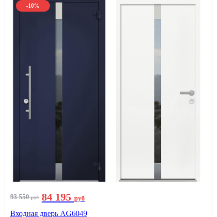
-10%
84 195
93 550
руб
руб
Входная дверь AG6049