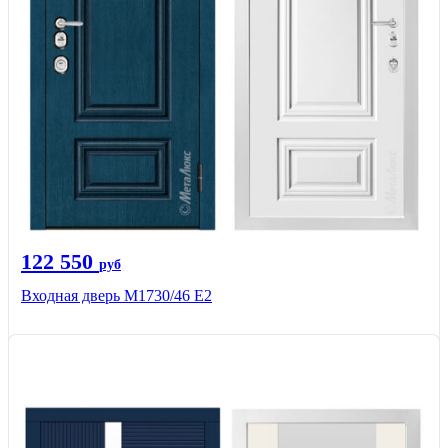
122 550
руб
Входная дверь М1730/46 Е2