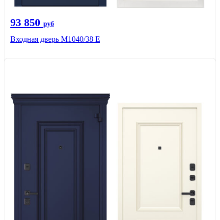
93 850
руб
Входная дверь М1040/38 Е