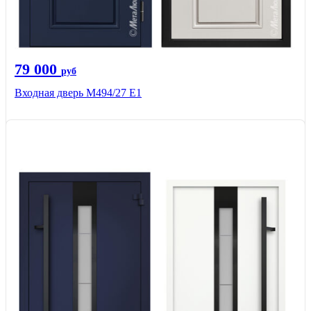
79 000
руб
Входная дверь М494/27 Е1