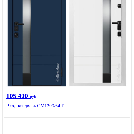
105 400
руб
Входная дверь CМ1209/64 Е