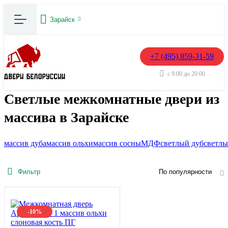
Зарайск
+7 (495) 859-31-59
с 9:00 до 20:00
Светлые межкомнатные двери из
массива в Зарайске
массив дуба
массив ольхи
массив сосны
МДФ
светлый дуб
светлы
Фильтр
По популярности
-10%