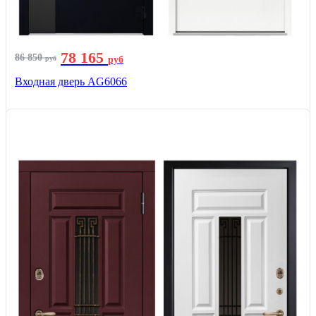
78 165
86 850
руб
руб
Входная дверь AG6066