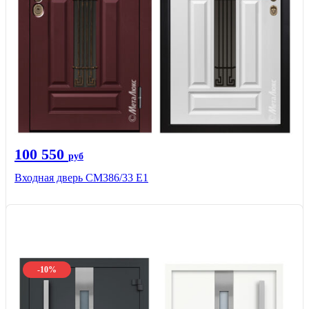
100 550
руб
Входная дверь СМ386/33 Е1
-10%