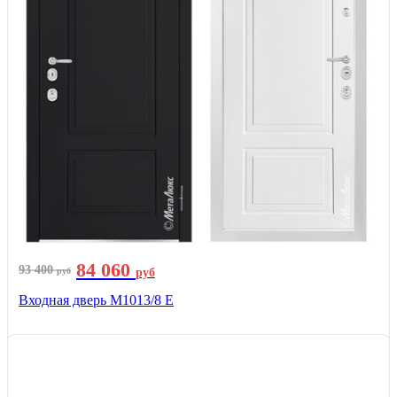
84 060
93 400
руб
руб
Входная дверь М1013/8 E