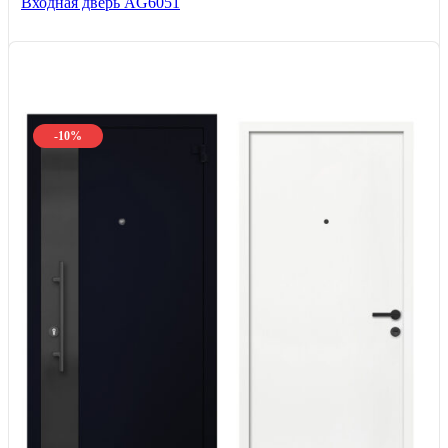
Входная дверь AG6051
-10%