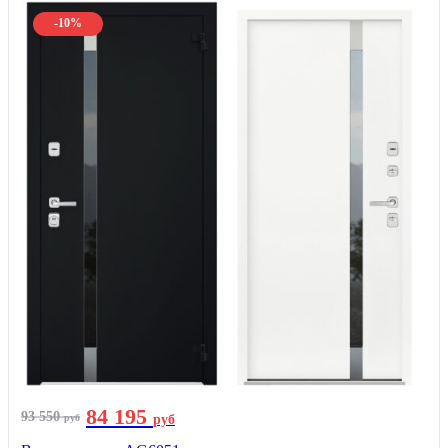
-10%
84 195
93 550
руб
руб