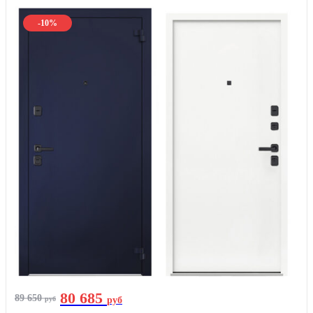
-10%
80 685
89 650
руб
руб