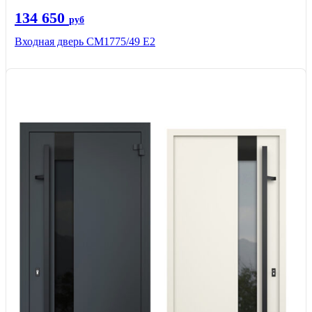
134 650
руб
Входная дверь СМ1775/49 Е2