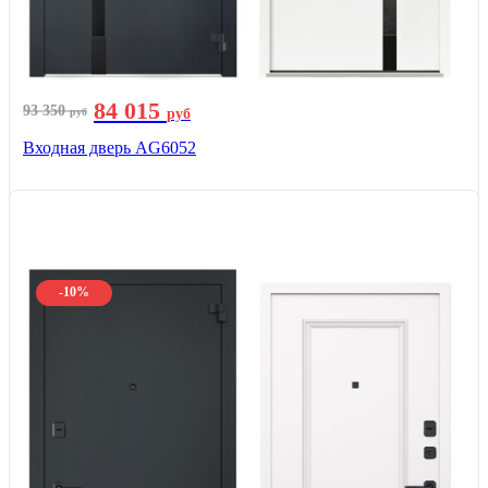
84 015
93 350
руб
руб
Входная дверь AG6052
-10%