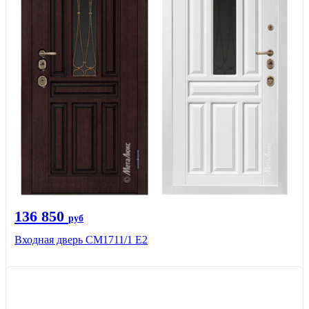
136 850
руб
Входная дверь CМ1711/1 Е2