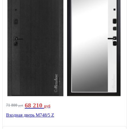
68 210
71 800
руб
руб
Входная дверь М748/5 Z