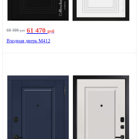
61 470
68 300
руб
руб
Входная дверь М412