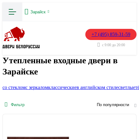
Зарайск
+7 (495) 859-31-59
с 9:00 до 20:00
Утепленные входные двери в
Зарайске
со стеклом
с зеркалом
классические
в английском стиле
светлые
т
Фильтр
По популярности