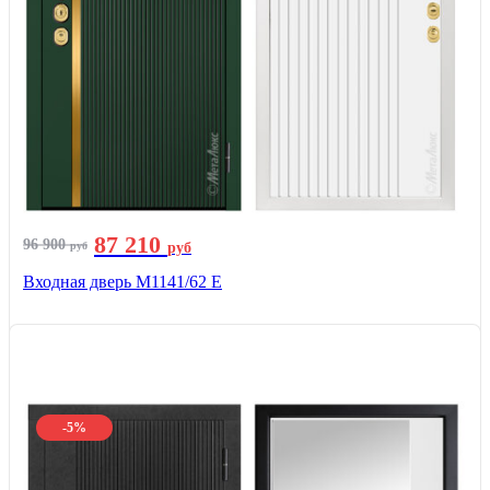
87 210
96 900
руб
руб
Входная дверь М1141/62 Е
-5%