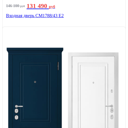
131 490
146 100
руб
руб
Входная дверь СМ1788/43 E2