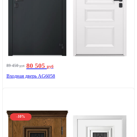
80 505
89 450
руб
руб
Входная дверь AG6058
-10%