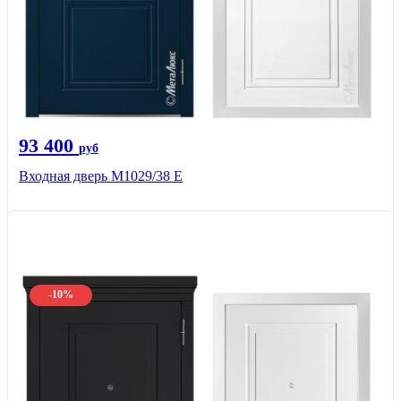
93 400
руб
Входная дверь М1029/38 E
-10%