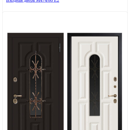
Входная дверь М474/86 Е2