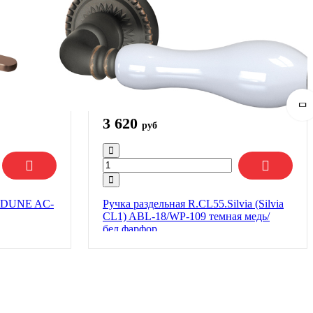
3 620
руб
6.DUNE AC-
Ручка раздельная R.CL55.Silvia (Silvia
CL1) ABL-18/WP-109 темная медь/
бел.фарфор