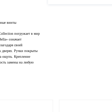
жные винты
Collection погружает в мир
ella» означает
благодаря своей
их дверях. Ручки покрыты
а ощупь. Крепление
ость замены на любую