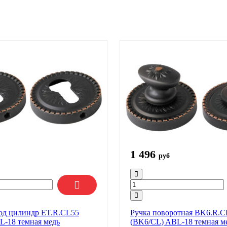
1 496
руб
од цилиндр ET.R.CL55
Ручка поворотная BK6.R.C
L-18 темная медь
(BK6/CL) ABL-18 темная м