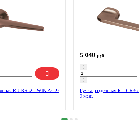
5 040
руб
ельная R.URS52.TWIN AC-9
Ручка раздельная R.UCR3
9 медь