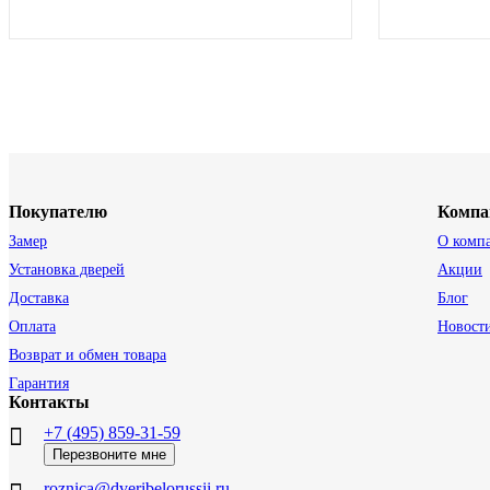
Покупателю
Компа
Замер
О комп
Установка дверей
Акции
Доставка
Блог
Оплата
Новост
Возврат и обмен товара
Гарантия
Контакты
+7 (495) 859-31-59
Перезвоните мне
roznica@dveribelorussii.ru