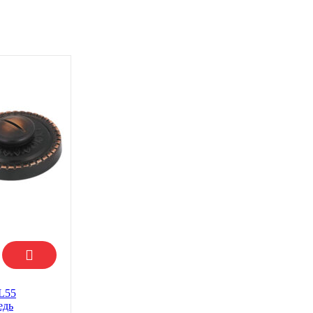
L55
едь