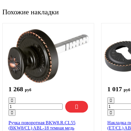
Похожие накладки
1 268
1 017
руб
руб
Ручка поворотная BKW8.R.CL55
Накладка п
(BKW8/CL) ABL-18 темная медь
(ET/CL) AB