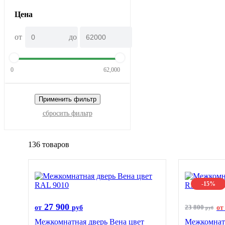
Цена
от
до
0
62,000
Применить фильтр
сбросить фильтр
136 товаров
-15%
27 900
23 800
от
руб
от
руб
Межкомнатная дверь Вена цвет
Межкомнатн