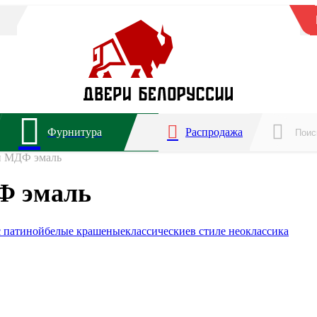
Фурнитура
Распродажа
и МДФ эмаль
Ф эмаль
с патиной
белые крашеные
классические
в стиле неоклассика