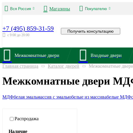
Магазины
Вся Россия
Покупателю
+7 (495) 859-31-59
Получить консультацию
с 9:00 до 20:00
Межкомнатные двери
Входные двери
Главная страница
Каталог дверей
Межкомнатные двер
Межкомнатные двери МД
МДФ
белая эмаль
массив с эмалью
белые из массива
белые МДФ
Распродажа
Наличие