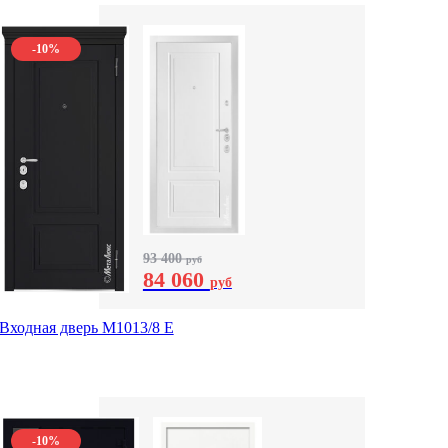
-10%
93 400
руб
84 060
руб
Входная дверь М1013/8 E
-10%