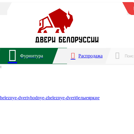
Фурнитура
Распродажа
м
heleznye-dveri
vhodnye-zheleznye-dveri
белые
яркие