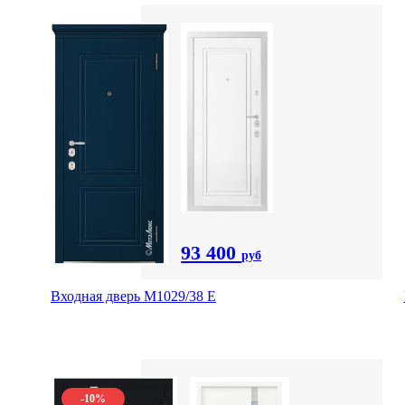
93 400
руб
Входная дверь М1029/38 E
-10%