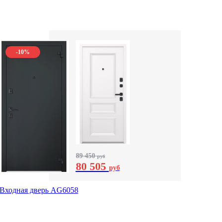
-10%
89 450
руб
80 505
руб
Входная дверь AG6058