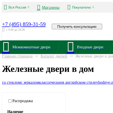
Магазины
Вся Россия
Покупателю
+7 (495) 859-31-59
Получить консультацию
с 9:00 до 20:00
Межкомнатные двери
Входные двери
Главная страница
Каталог дверей
Железные двери в до
Железные двери в дом
со стеклом
с зеркалом
классические
в английском стиле
vhodnye-z
Распродажа
Наличие