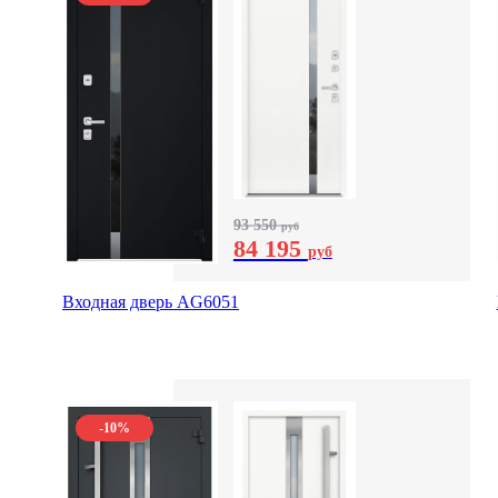
93 550
руб
84 195
руб
Входная дверь AG6051
-10%