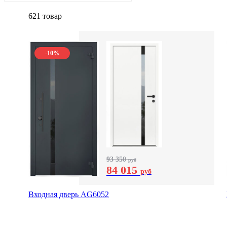
621 товар
-10%
93 350
руб
84 015
руб
Входная дверь AG6052