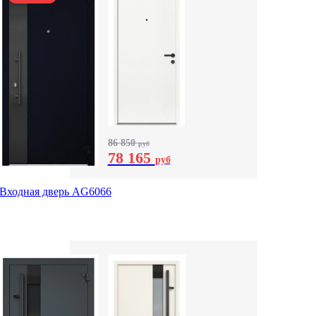
86 850
руб
78 165
руб
Входная дверь AG6066