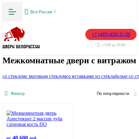
Вся Россия
+7 (495) 859-31-59
с 9:00 до 20:00
Межкомнатные двери с витражом
со стеклом
с матовым стеклом
со вставками из стекла
белые со с
Фильтр
По популярности
40 600
от
руб