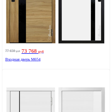
73 768
77 650
руб
руб
Входная дверь М654