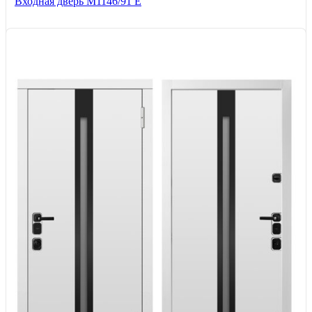
Входная дверь М1146/91 Е