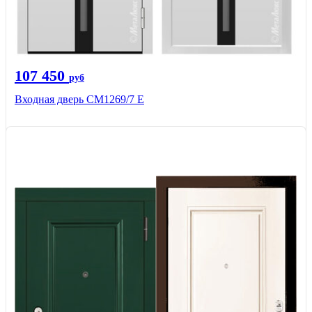
107 450
руб
Входная дверь CМ1269/7 Е