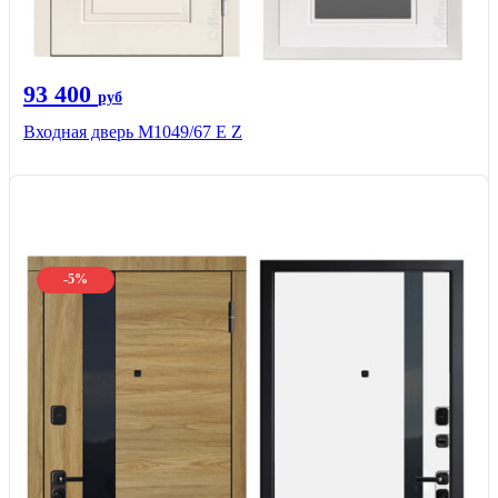
93 400
руб
Входная дверь М1049/67 Е Z
-5%