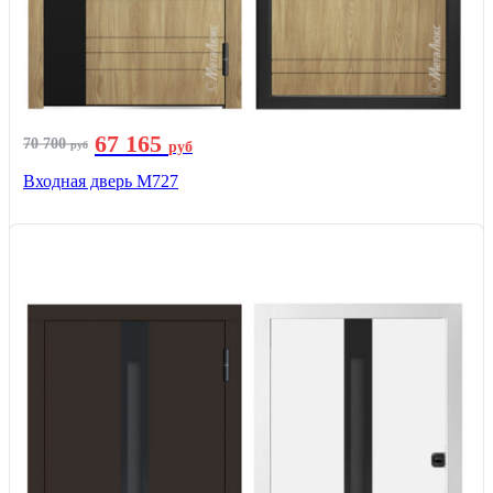
67 165
70 700
руб
руб
Входная дверь М727