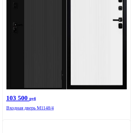
103 500
руб
Входная дверь М1148/4