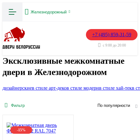
Железнодорожный
+7 (495) 859-31-59
с 9:00 до 20:00
Эксклюзивные межкомнатные
двери в Железнодорожном
дизайнерские
в стиле арт-деко
в стиле модерн
в стиле хай-тек
в с
Фильтр
По популярности
-15%