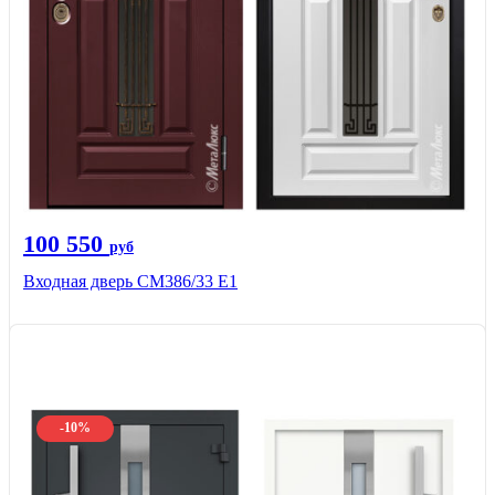
100 550
руб
Входная дверь СМ386/33 Е1
-10%