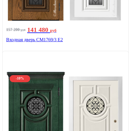
141 480
157 200
руб
руб
Входная дверь СМ1769/3 Е2
-10%