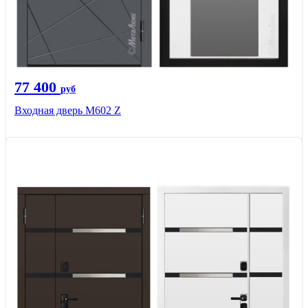
77 400
руб
Входная дверь М602 Z