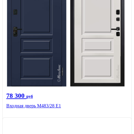
78 300
руб
Входная дверь М483/28 Е1