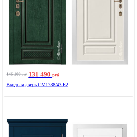
131 490
146 100
руб
руб
Входная дверь СМ1788/43 E2