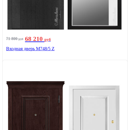
68 210
71 800
руб
руб
Входная дверь М748/5 Z