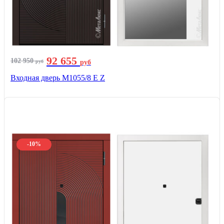
92 655
102 950
руб
руб
Входная дверь М1055/8 Е Z
-10%