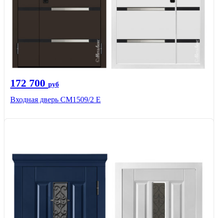
172 700
руб
Входная дверь CМ1509/2 Е