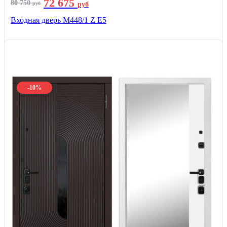
72 675
80 750
руб
руб
Входная дверь М448/1 Z Е5
-10%