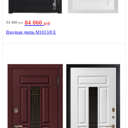
84 060
93 400
руб
руб
Входная дверь М1013/8 E