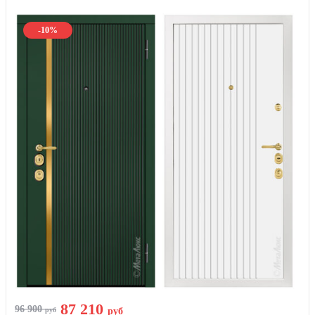
-10%
87 210
96 900
руб
руб