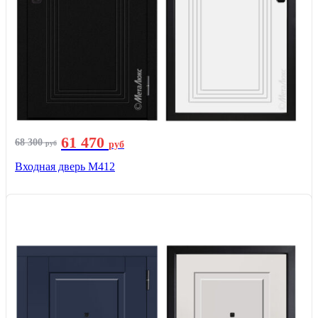
61 470
68 300
руб
руб
Входная дверь М412