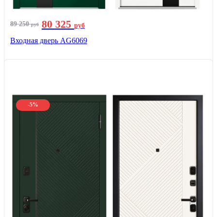
80 325
89 250
руб
руб
Входная дверь AG6069
-5%