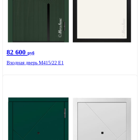
82 600
руб
Входная дверь М415/22 Е1