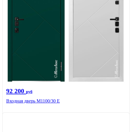
92 200
руб
Входная дверь М1100/30 Е