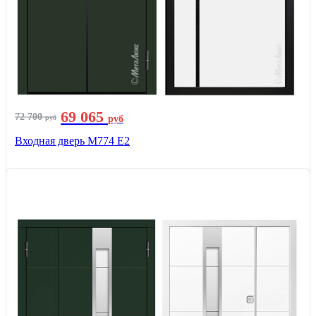
69 065
72 700
руб
руб
Входная дверь М774 E2