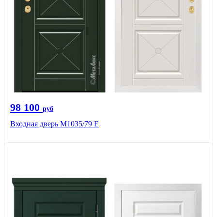
98 100
руб
Входная дверь М1035/79 Е