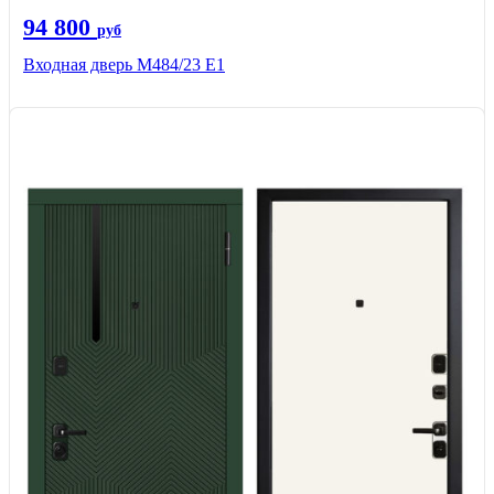
94 800
руб
Входная дверь М484/23 Е1