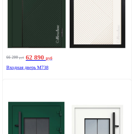
62 890
66 200
руб
руб
Входная дверь М738