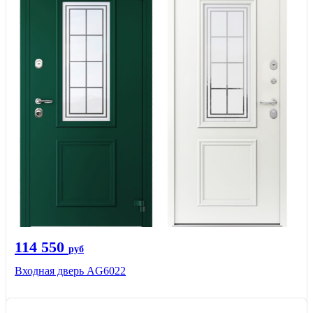
114 550
руб
Входная дверь AG6022