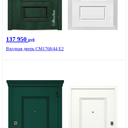
137 950
руб
Входная дверь СМ1768/44 Е2