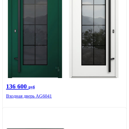
136 600
руб
Входная дверь AG6041