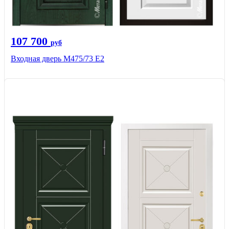
107 700
руб
Входная дверь М475/73 Е2