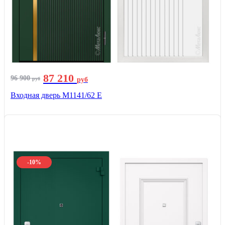
87 210
96 900
руб
руб
Входная дверь М1141/62 Е
-10%