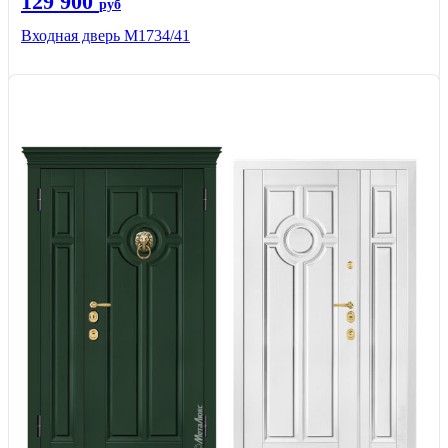
129 900
руб
Входная дверь М1734/41