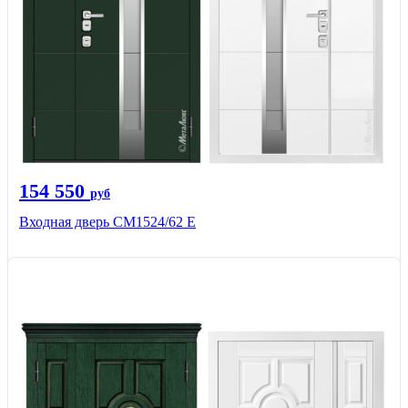
154 550
руб
Входная дверь CМ1524/62 Е