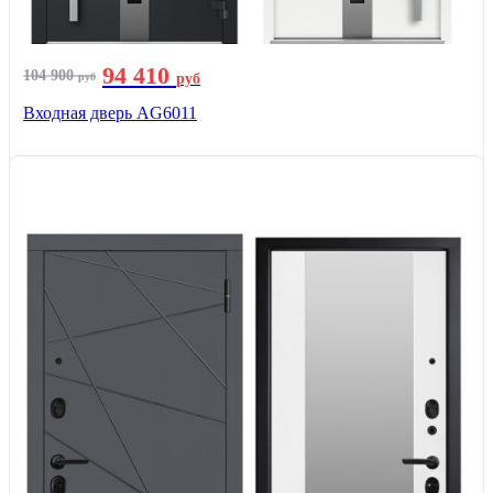
94 410
104 900
руб
руб
Входная дверь AG6011