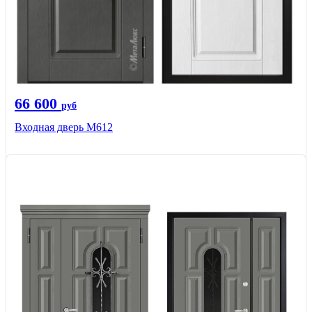
66 600
руб
Входная дверь М612