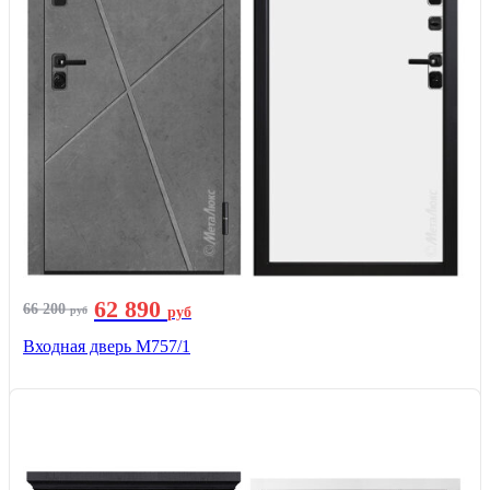
62 890
66 200
руб
руб
Входная дверь М757/1