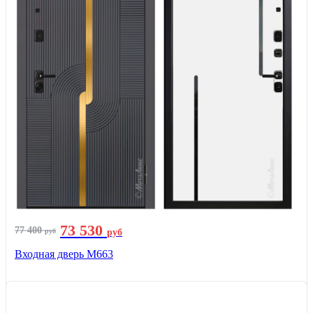
73 530
77 400
руб
руб
Входная дверь М663