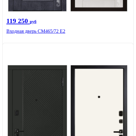
119 250
руб
Входная дверь СМ465/72 Е2