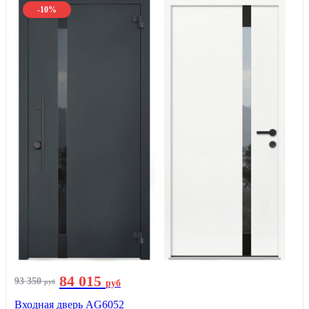
-10%
84 015
93 350
руб
руб
Входная дверь AG6052