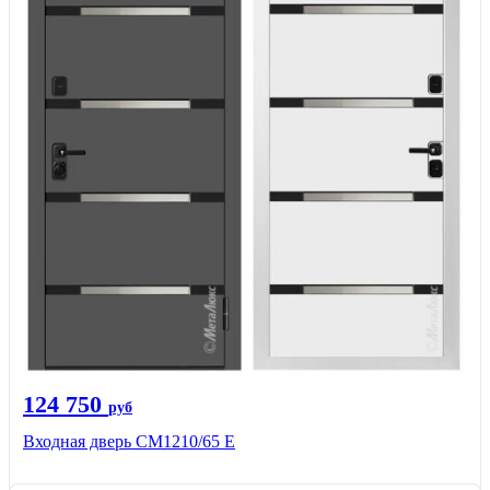
124 750
руб
Входная дверь CМ1210/65 Е