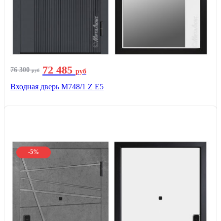
72 485
76 300
руб
руб
Входная дверь М748/1 Z Е5
-5%