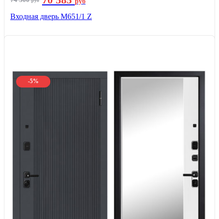
руб
руб
Входная дверь М651/1 Z
-5%