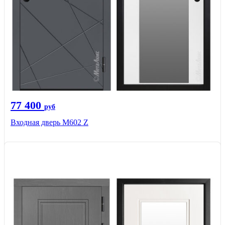
77 400
руб
Входная дверь М602 Z