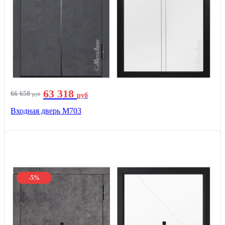
63 318
66 650
руб
руб
Входная дверь М703
-5%