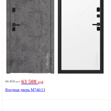
63 508
66 850
руб
руб
Входная дверь М746/13