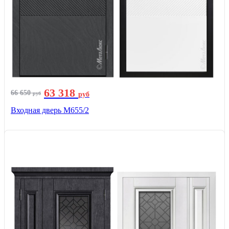
63 318
66 650
руб
руб
Входная дверь М655/2