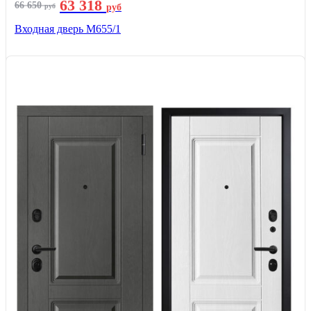
63 318
66 650
руб
руб
Входная дверь М655/1