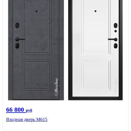
66 800
руб
Входная дверь М615