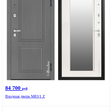
84 700
руб
Входная дверь M83/1 Z