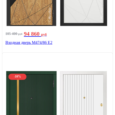
94 860
105 400
руб
руб
Входная дверь М474/86 Е2
-10%