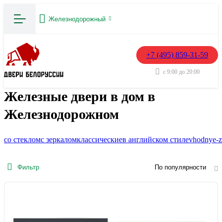
Железнодорожный
+7 (495) 859-31-59
с 9:00 до 20:00
Железные двери в дом в
Железнодорожном
со стеклом
с зеркалом
классические
в английском стиле
vhodnye-z
Фильтр
По популярности