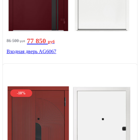
77 850
86 500
руб
руб
Входная дверь AG6067
-10%