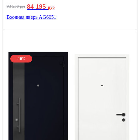
84 195
93 550
руб
руб
Входная дверь AG6051
-10%