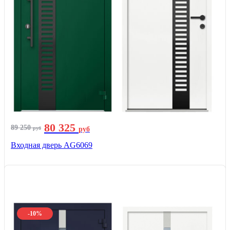
80 325
89 250
руб
руб
Входная дверь AG6069
-10%