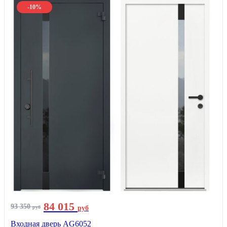
-10%
84 015
93 350
руб
руб
Входная дверь AG6052