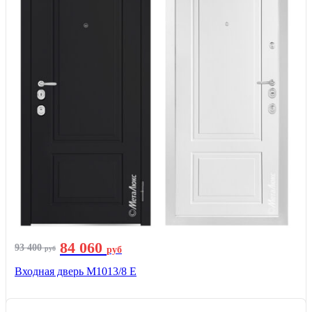
84 060
93 400
руб
руб
Входная дверь М1013/8 E