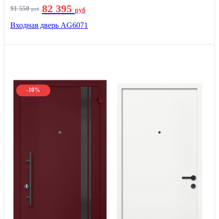
82 395
91 550
руб
руб
Входная дверь AG6071
-10%