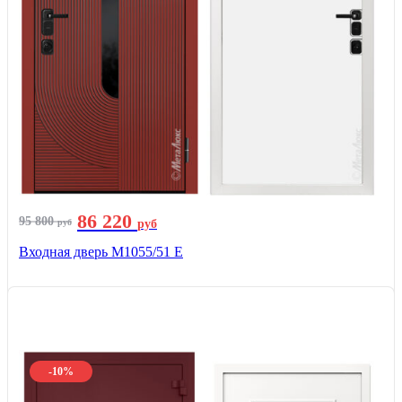
86 220
95 800
руб
руб
Входная дверь М1055/51 Е
-10%