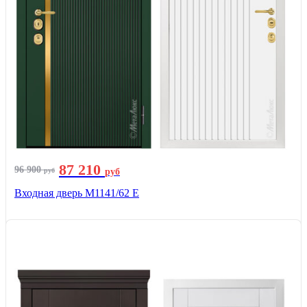
87 210
96 900
руб
руб
Входная дверь М1141/62 Е