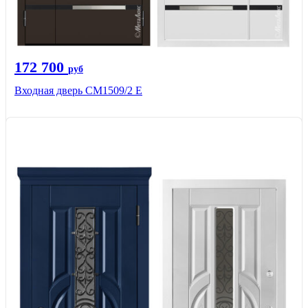
172 700
руб
Входная дверь CМ1509/2 Е