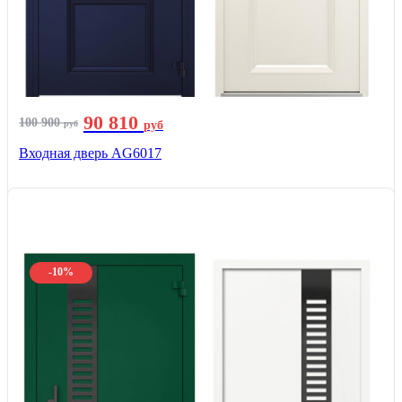
90 810
100 900
руб
руб
Входная дверь AG6017
-10%