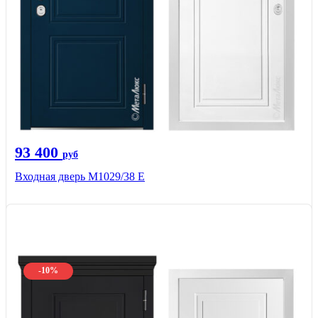
93 400
руб
Входная дверь М1029/38 E
-10%