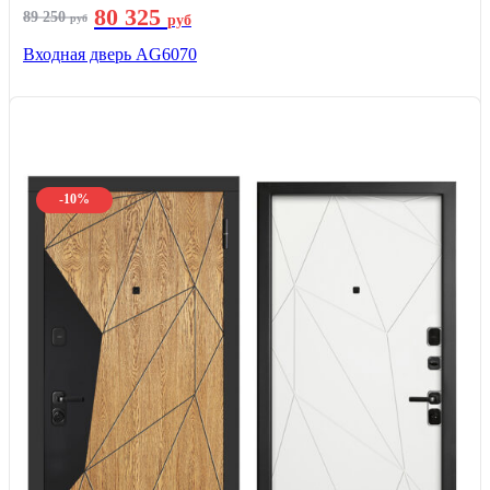
80 325
89 250
руб
руб
Входная дверь AG6070
-10%