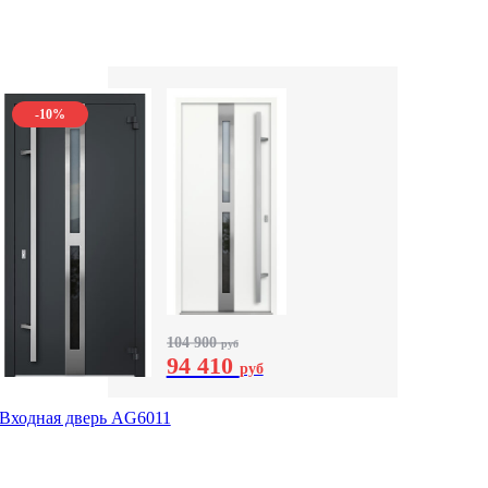
-10%
104 900
руб
94 410
руб
Входная дверь AG6011