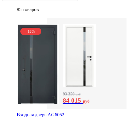
85 товаров
-10%
93 350
руб
84 015
руб
Входная дверь AG6052