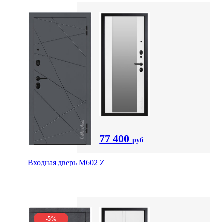
77 400
руб
Входная дверь М602 Z
-5%