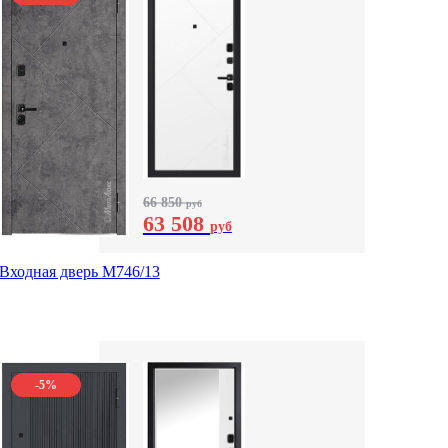
66 850
руб
63 508
руб
Входная дверь М746/13
-5%