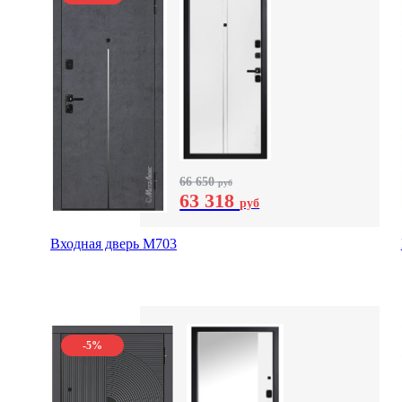
66 650
руб
63 318
руб
Входная дверь М703
-5%