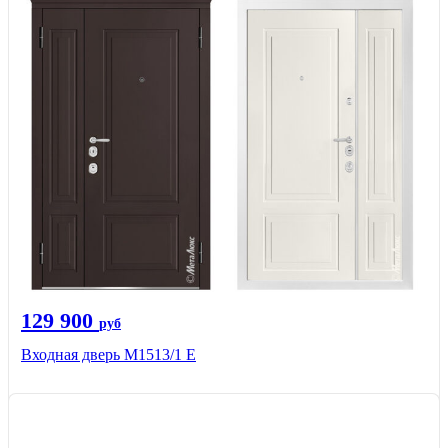
129 900
руб
Входная дверь М1513/1 Е