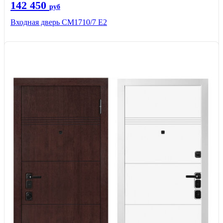
142 450
руб
Входная дверь CМ1710/7 Е2