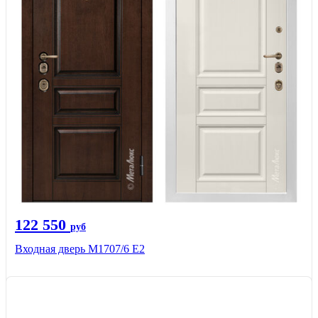
122 550
руб
Входная дверь М1707/6 E2