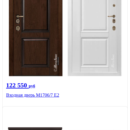
122 550
руб
Входная дверь М1706/7 E2