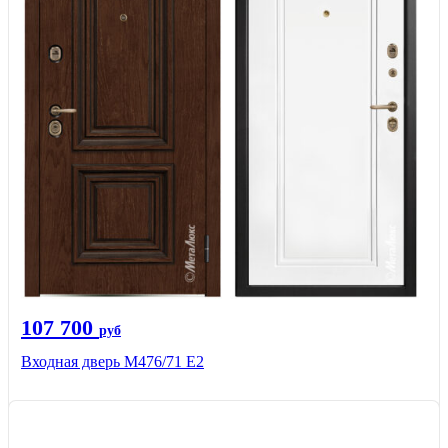
107 700
руб
Входная дверь М476/71 Е2