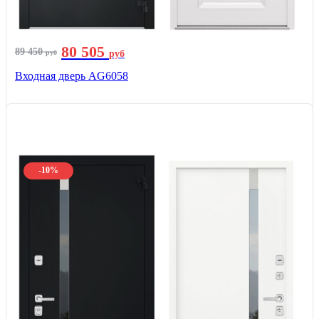
80 505
89 450
руб
руб
Входная дверь AG6058
-10%