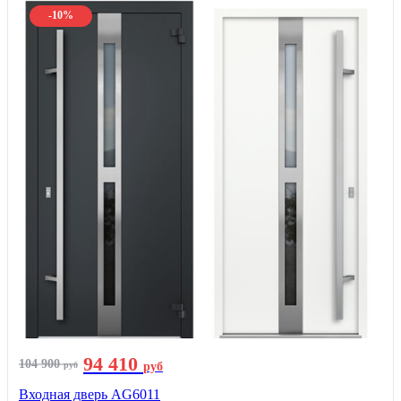
-10%
94 410
104 900
руб
руб
Входная дверь AG6011