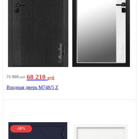
68 210
71 800
руб
руб
Входная дверь М748/5 Z
-10%