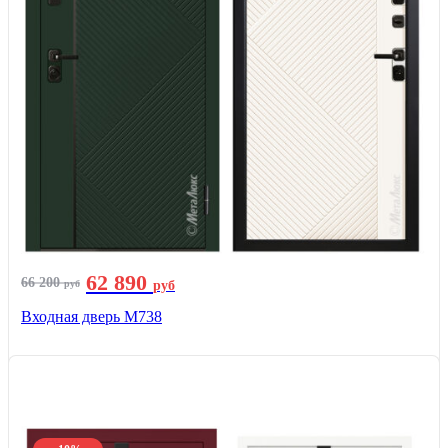
62 890
66 200
руб
руб
Входная дверь М738