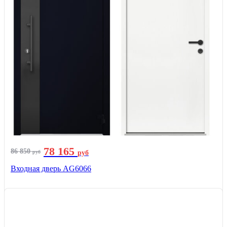
78 165
86 850
руб
руб
Входная дверь AG6066