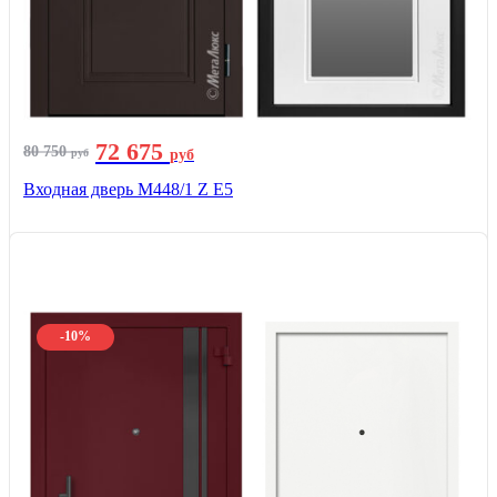
72 675
80 750
руб
руб
Входная дверь М448/1 Z Е5
-10%