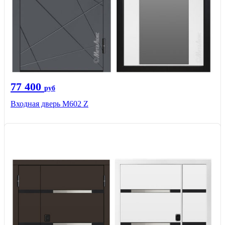
77 400
руб
Входная дверь М602 Z