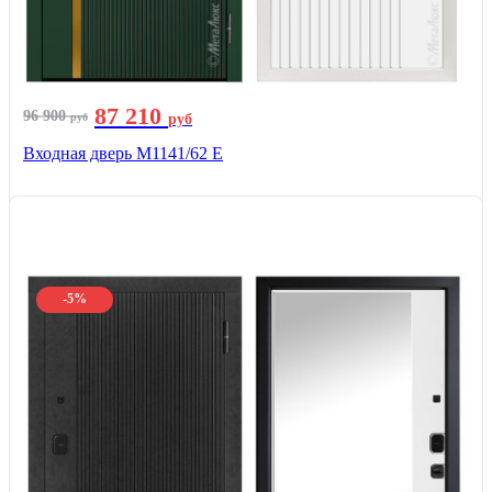
87 210
96 900
руб
руб
Входная дверь М1141/62 Е
-5%