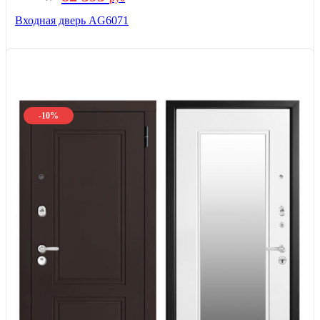
Входная дверь AG6071
-10%