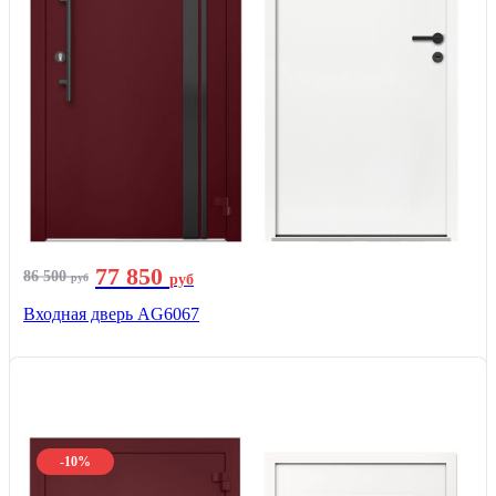
77 850
86 500
руб
руб
Входная дверь AG6067
-10%