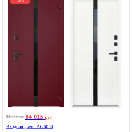
-10%
84 015
93 350
руб
руб
Входная дверь AG6050