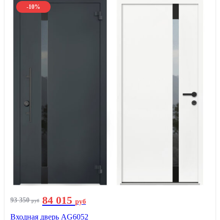
-10%
84 015
93 350
руб
руб
Входная дверь AG6052