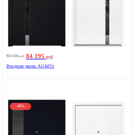
84 195
93 550
руб
руб
Входная дверь AG6051
-10%