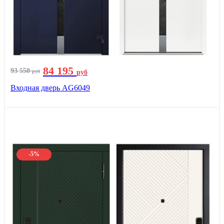
84 195
93 550
руб
руб
Входная дверь AG6049
-5%