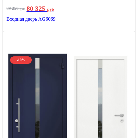
80 325
89 250
руб
руб
Входная дверь AG6069
-10%