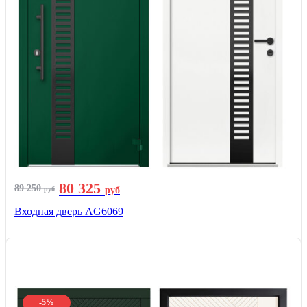
80 325
89 250
руб
руб
Входная дверь AG6069
-5%