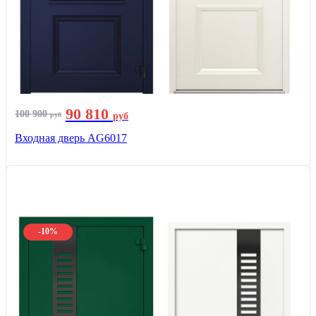
90 810
100 900
руб
руб
Входная дверь AG6017
-10%