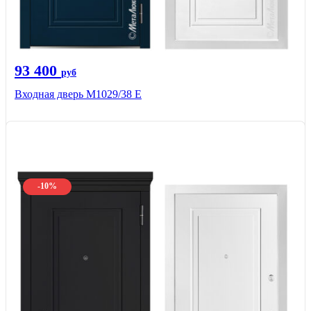
93 400
руб
Входная дверь М1029/38 E
-10%