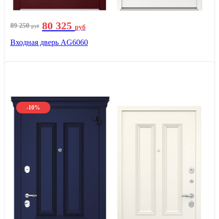
80 325
89 250
руб
руб
Входная дверь AG6060
-10%