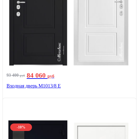
84 060
93 400
руб
руб
Входная дверь М1013/8 E
-10%