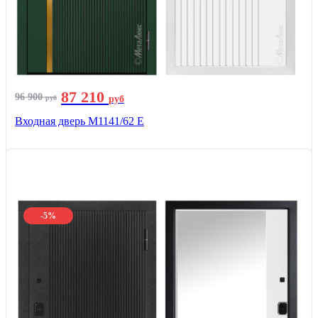
87 210
96 900
руб
руб
Входная дверь М1141/62 Е
-5%