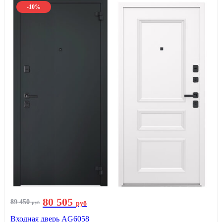
-10%
80 505
89 450
руб
руб
Входная дверь AG6058