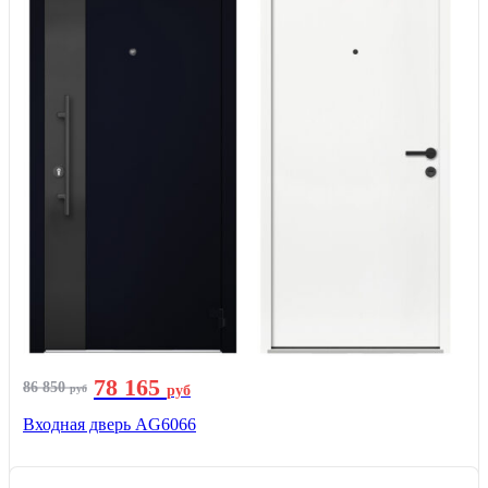
78 165
86 850
руб
руб
Входная дверь AG6066