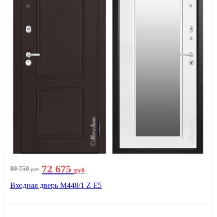
72 675
80 750
руб
руб
Входная дверь М448/1 Z Е5