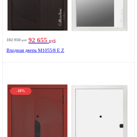
92 655
102 950
руб
руб
Входная дверь М1055/8 Е Z
-10%