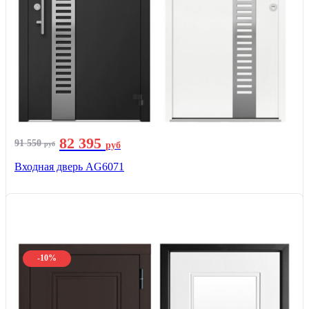
82 395
91 550
руб
руб
Входная дверь AG6071
-10%