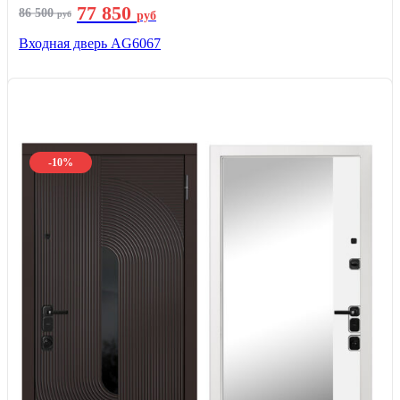
77 850
86 500
руб
руб
Входная дверь AG6067
-10%