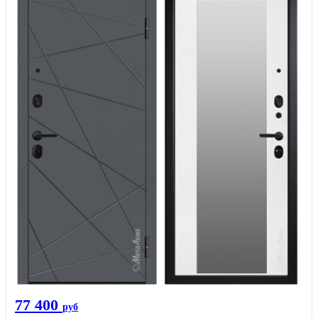
77 400
руб