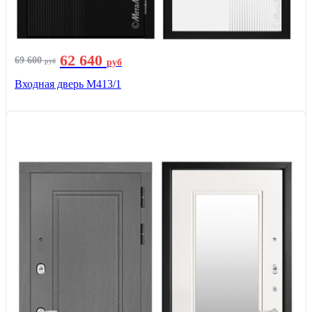
62 640
69 600
руб
руб
Входная дверь М413/1