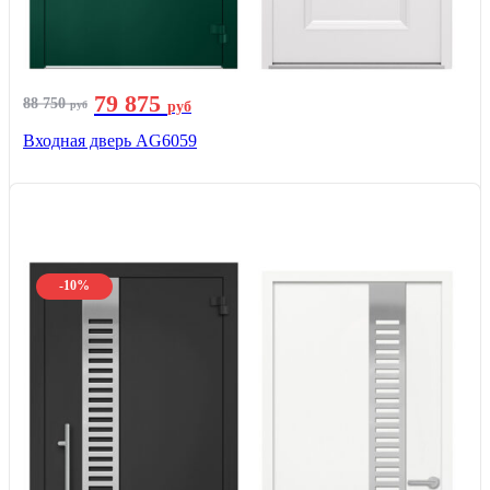
79 875
88 750
руб
руб
Входная дверь AG6059
-10%