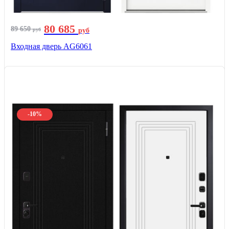
80 685
89 650
руб
руб
Входная дверь AG6061
-10%