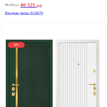
80 325
89 250
руб
руб
Входная дверь AG6070
-10%