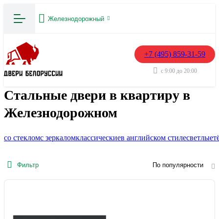
Железнодорожный
+7 (495) 859-31-59
с 9:00 до 20:00
Стальные двери в квартиру в
Железнодорожном
со стеклом
с зеркалом
классические
в английском стиле
светлые
т
Фильтр
По популярности