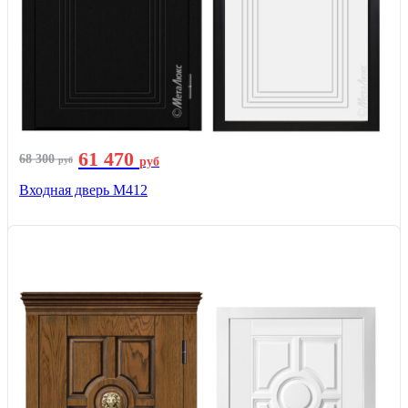
61 470
68 300
руб
руб
Входная дверь М412