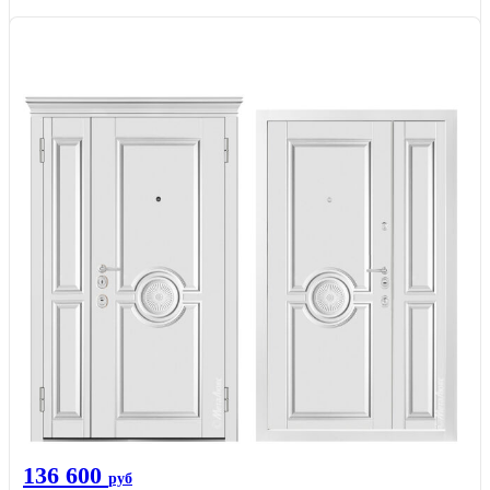
136 600
руб