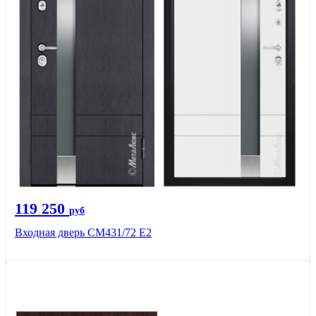
119 250
руб
Входная дверь СМ431/72 Е2