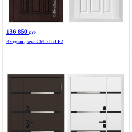
136 850
руб
Входная дверь CМ1711/1 Е2