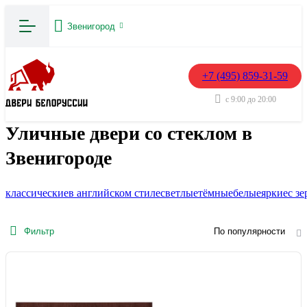
Звенигород
+7 (495) 859-31-59
с 9:00 до 20:00
Уличные двери со стеклом в
Звенигороде
классические
в английском стиле
светлые
тёмные
белые
яркие
с з
Фильтр
По популярности