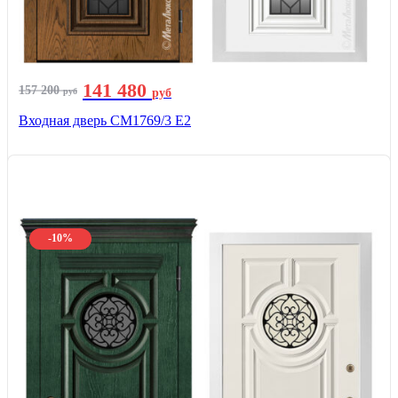
141 480
157 200
руб
руб
Входная дверь СМ1769/3 Е2
-10%