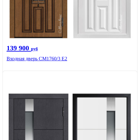
139 900
руб
Входная дверь CМ1760/3 Е2