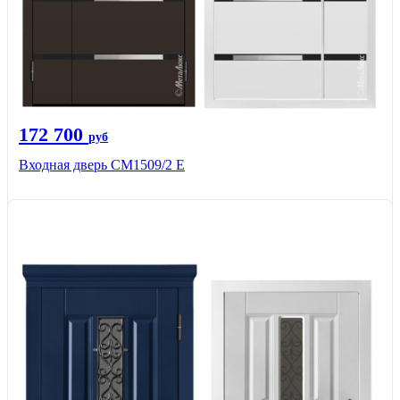
172 700
руб
Входная дверь CМ1509/2 Е