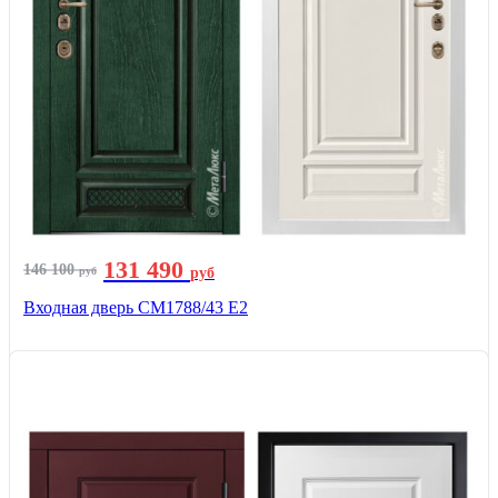
131 490
146 100
руб
руб
Входная дверь СМ1788/43 E2